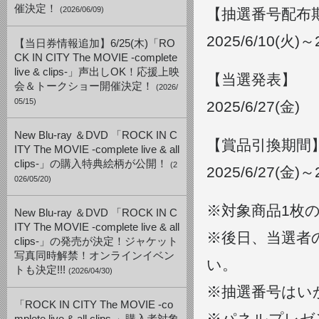
催決定！
(2026/06/09)
【抽選番号配布
2025/6/10(火)～
【当日券情報追加】6/25(木)「RO
CK IN CITY The MOVIE -complete
live & clips-」声出しOK！応援上映
【当選発表】
会＆トークショー開催決定！
(2026/
05/15)
2025/6/27(金)
New Blu-ray ＆DVD 「ROCK IN C
【賞品引換期間
ITY The MOVIE -complete live & all
clips-」の購入特典絵柄が公開！
(2
2025/6/27(金)
026/05/20)
※対象商品1枚
New Blu-ray ＆DVD 「ROCK IN C
ITY The MOVIE -complete live & all
※後日、当選者
clips-」の発売が決定！ジャケット
写真同時解禁！オンラインイベン
い。
トも決定!!!
(2026/04/30)
※抽選番号はい
「ROCK IN CITY The MOVIE -co
※パネルプレゼ