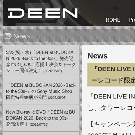
News
9/23(祝・水)「DEEN at BUDOKA
News
N 2026 -Back to the 90s-」発売記
念声出しOK！応援上映会＆トーク
『DEEN LIVE 
ショー開催決定！
(2026/08/07)
ーレコード限
「DEEN at BUDOKAN 2026 -Back
to the 90s-」の Sony Music Shop
『DEEN LIVE I
限定特典絵柄が公開
(2026/08/05)
し、タワーレコ
New Blu-ray ＆DVD「DEEN at BU
DOKAN 2026 -Back to the 90s-」
【キャンペーン
発売決定！
(2026/07/28)