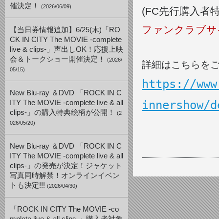
催決定！
(2026/06/09)
(FC先行購入者
ファンクラブサ
【当日券情報追加】6/25(木)「RO
CK IN CITY The MOVIE -complete
live & clips-」声出しOK！応援上映
会＆トークショー開催決定！
(2026/
詳細はこちらを
05/15)
https://www
New Blu-ray ＆DVD 「ROCK IN C
innershow/d
ITY The MOVIE -complete live & all
clips-」の購入特典絵柄が公開！
(2
026/05/20)
New Blu-ray ＆DVD 「ROCK IN C
ITY The MOVIE -complete live & all
clips-」の発売が決定！ジャケット
写真同時解禁！オンラインイベン
トも決定!!!
(2026/04/30)
「ROCK IN CITY The MOVIE -co