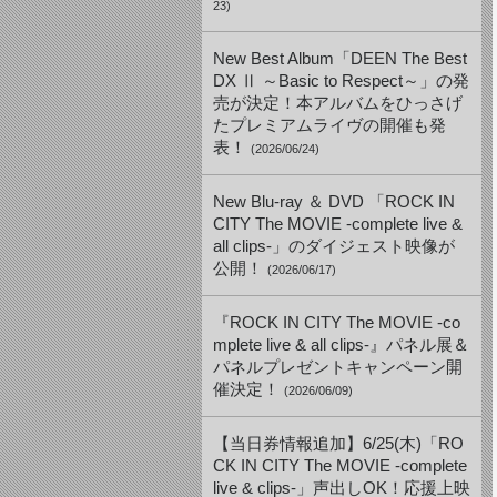
23)
New Best Album「DEEN The Best
DX Ⅱ ～Basic to Respect～」の発
売が決定！本アルバムをひっさげ
たプレミアムライヴの開催も発
表！
(2026/06/24)
New Blu-ray ＆ DVD 「ROCK IN
CITY The MOVIE -complete live &
all clips-」のダイジェスト映像が
公開！
(2026/06/17)
『ROCK IN CITY The MOVIE -co
mplete live & all clips-』パネル展＆
パネルプレゼントキャンペーン開
催決定！
(2026/06/09)
【当日券情報追加】6/25(木)「RO
CK IN CITY The MOVIE -complete
live & clips-」声出しOK！応援上映