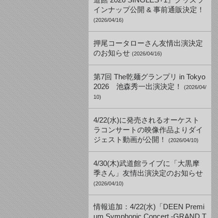
道館 2026 SINGLES+1』グッズラ
インナップ公開 & 事前通販決定！
(2026/04/16)
押尾コータローさん友情出演決定
のお知らせ
(2026/04/16)
第7回 The乾麺グランプリ in Tokyo
2026 池森秀一出演決定！
(2026/04/
10)
4/22(水)に発売されるオーケスト
ラコンサートの映像作品よりダイ
ジェスト動画が公開！
(2026/04/10)
4/30(木)武道館ライブに「大黒摩
季さん」友情出演決定のお知らせ
(2026/04/10)
情報追加：4/22(水)「DEEN Premi
um Symphonic Concert -GRAND T