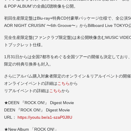
& POP ALBUM”の全曲試聴映像を公開。
初回生産限定盤はBlu-ray+特典CD付豪華パッケージ仕様で、全公演S
AOR NIGHT CRUISIN’ 〜6th Groove〜』からBillboard Live TO
完全生産限定盤(ファンクラブ限定盤)は未公開映像含むMUSIC VIDEO
トブックレット仕様。
1月31日からは全国7都市をめぐる全国ツアーの開催も決定しており
限定の特典引換券も封入。
さらにアルバム購入対象者限定のオンライン＆リアルイベントの開催
オンラインイベントの詳細は
こちら
から
リアルイベントの詳細は
こちら
から
★DEEN 『ROCK ON!』 Digest Movie
DEEN 『ROCK ON!』 Digest Movie
URL：
https://youtu.be/a1-szaP0J8U
★New Album 「ROCK ON!」