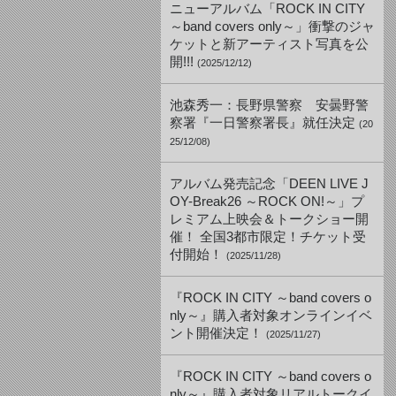
ニューアルバム「ROCK IN CITY
～band covers only～」衝撃のジャ
ケットと新アーティスト写真を公
開!!!
(2025/12/12)
池森秀一：長野県警察 安曇野警
察署『一日警察署長』就任決定
(20
25/12/08)
アルバム発売記念「DEEN LIVE J
OY-Break26 ～ROCK ON!～」プ
レミアム上映会＆トークショー開
催！ 全国3都市限定！チケット受
付開始！
(2025/11/28)
『ROCK IN CITY ～band covers o
nly～』購入者対象オンラインイベ
ント開催決定！
(2025/11/27)
『ROCK IN CITY ～band covers o
nly～』購入者対象リアルトークイ