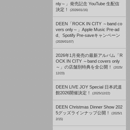
nly～」発売記念 YouTube 生配信
決定！
(2026/01/16)
DEEN「ROCK IN CITY ～band co
vers only～」Apple Music Pre-ad
d、Spotify Pre-saveキャンペーン
(2026/01/07)
2026年1月発売の最新アルバム「R
OCK IN CITY ～band covers only
～」の店舗別特典を全公開！
(2025/
12/23)
DEEN LIVE JOY Special 日本武道
館2026開催決定！
(2025/12/22)
DEEN Christmas Dinner Show 202
5グッズラインナップ公開！
(2025/1
2/15)