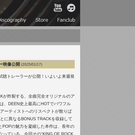
YouTube
iTunes
Live
Discography
Store
Fanclub
ラー映像公開
(2025/01/17)
全曲試聴トレーラーが公開！いよいよ来週発
CKが炸裂する、全曲完全オリジナルのア
本作には、DEEN史上最高にHOTでパワフル
アーティストへのリスペクトが散りば
異なるBONUS TRACKを収録して
とPOPの魅力を凝縮した本作は、長年の
いる。今回その“KING OF ROCK