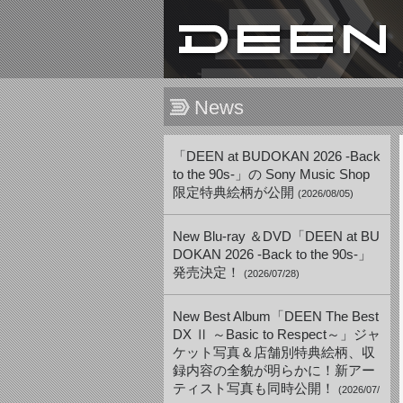
News
「DEEN at BUDOKAN 2026 -Back
to the 90s-」の Sony Music Shop
限定特典絵柄が公開
(2026/08/05)
New Blu-ray ＆DVD「DEEN at BU
DOKAN 2026 -Back to the 90s-」
発売決定！
(2026/07/28)
New Best Album「DEEN The Best
DX Ⅱ ～Basic to Respect～」ジャ
ケット写真＆店舗別特典絵柄、収
録内容の全貌が明らかに！新アー
ティスト写真も同時公開！
(2026/07/