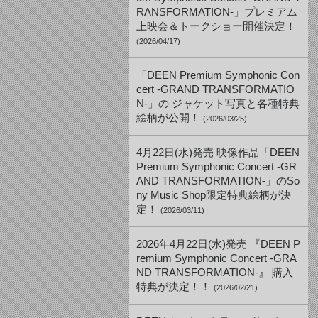
RANSFORMATION-」プレミアム
上映会＆トークショー開催決定！
(2026/04/17)
「DEEN Premium Symphonic Con
cert -GRAND TRANSFORMATIO
N-」の ジャケット写真と各種特典
絵柄が公開！
(2026/03/25)
4月22日(水)発売 映像作品「DEEN
Premium Symphonic Concert -GR
AND TRANSFORMATION-」のSo
ny Music Shop限定特典絵柄が決
定！
(2026/03/11)
2026年4月22日(水)発売 『DEEN P
remium Symphonic Concert -GRA
ND TRANSFORMATION-』 購入
特典が決定！！
(2026/02/21)