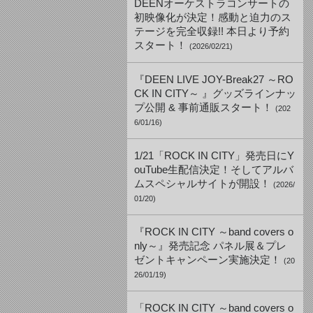
DEENオーケストラコンサートの
初映像化が決定！感動と迫力のス
テージを完全収録!! 本日より予約
スタート！
(2026/02/21)
『DEEN LIVE JOY-Break27 ～RO
CK IN CITY～ 』グッズラインナッ
プ公開 & 事前通販スタート！
(202
6/01/16)
1/21「ROCK IN CITY」発売日にY
ouTube生配信決定！そしてアルバ
ムスペシャルサイトが開設！
(2026/
01/20)
『ROCK IN CITY ～band covers o
nly～』発売記念 パネル展＆プレ
ゼントキャンペーン実施決定！
(20
26/01/19)
「ROCK IN CITY ～band covers o