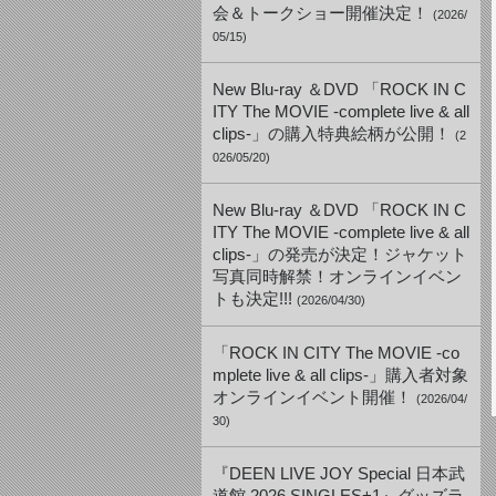
会＆トークショー開催決定！
(2026/
05/15)
New Blu-ray ＆DVD 「ROCK IN C
ITY The MOVIE -complete live & all
clips-」の購入特典絵柄が公開！
(2
026/05/20)
New Blu-ray ＆DVD 「ROCK IN C
ITY The MOVIE -complete live & all
clips-」の発売が決定！ジャケット
写真同時解禁！オンラインイベン
トも決定!!!
(2026/04/30)
「ROCK IN CITY The MOVIE -co
mplete live & all clips-」購入者対象
オンラインイベント開催！
(2026/04/
30)
『DEEN LIVE JOY Special 日本武