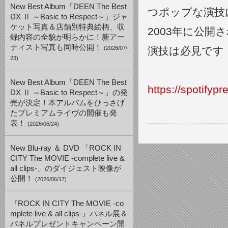
New Best Album「DEEN The Best
つポップな演技
DX Ⅱ ～Basic to Respect～」ジャ
ケット写真＆店舗別特典絵柄、収
2003年に公
録内容の全貌が明らかに！新アー
ティスト写真も同時公開！
(2026/07/
演技は必見です
23)
New Best Album「DEEN The Best
https://spotifyp
DX Ⅱ ～Basic to Respect～」の発
売が決定！本アルバムをひっさげ
たプレミアムライヴの開催も発
表！
(2026/06/24)
New Blu-ray ＆ DVD 「ROCK IN
CITY The MOVIE -complete live &
all clips-」のダイジェスト映像が
公開！
(2026/06/17)
『ROCK IN CITY The MOVIE -co
mplete live & all clips-』パネル展＆
パネルプレゼントキャンペーン開