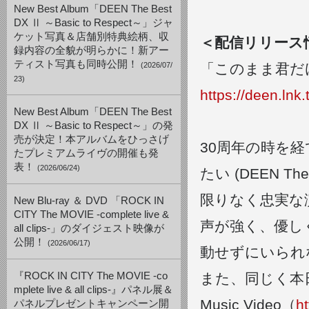
New Best Album「DEEN The Best
DX Ⅱ ～Basic to Respect～」ジャ
ケット写真＆店舗別特典絵柄、収
＜配信リリース
録内容の全貌が明らかに！新アー
ティスト写真も同時公開！
(2026/07/
「このまま君だけを
23)
https://deen.ln
New Best Album「DEEN The Best
DX Ⅱ ～Basic to Respect～」の発
売が決定！本アルバムをひっさげ
30周年の時を
たプレミアムライヴの開催も発
表！
(2026/06/24)
たい (DEEN 
限りなく忠実な
New Blu-ray ＆ DVD 「ROCK IN
CITY The MOVIE -complete live &
声が強く、優し
all clips-」のダイジェスト映像が
公開！
(2026/06/17)
動せずにいられ
『ROCK IN CITY The MOVIE -co
また、同じく本
mplete live & all clips-』パネル展＆
Music Video（
h
パネルプレゼントキャンペーン開