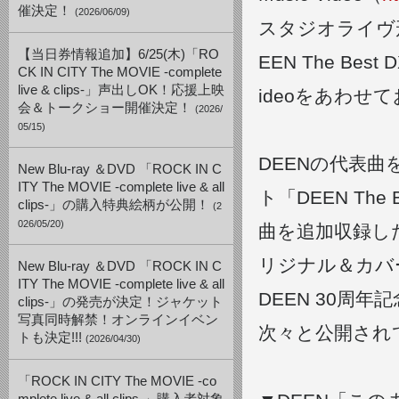
催決定！
(2026/06/09)
スタジオライヴ
【当日券情報追加】6/25(木)「RO
EEN The Be
CK IN CITY The MOVIE -complete
live & clips-」声出しOK！応援上映
ideoをあわせ
会＆トークショー開催決定！
(2026/
05/15)
DEENの代表
New Blu-ray ＆DVD 「ROCK IN C
ITY The MOVIE -complete live & all
ト「DEEN The 
clips-」の購入特典絵柄が公開！
(2
026/05/20)
曲を追加収録したカ
リジナル＆カバ
New Blu-ray ＆DVD 「ROCK IN C
ITY The MOVIE -complete live & all
DEEN 30
clips-」の発売が決定！ジャケット
写真同時解禁！オンラインイベン
次々と公開され
トも決定!!!
(2026/04/30)
「ROCK IN CITY The MOVIE -co