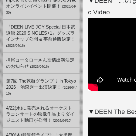
▼DEEN「このまま
mplete live & all clips-」購入者対象
オンラインイベント開催！
(2026/04/
c Video
30)
『DEEN LIVE JOY Special 日本武
道館 2026 SINGLES+1』グッズラ
インナップ公開 & 事前通販決定！
(2026/04/16)
押尾コータローさん友情出演決定
のお知らせ
(2026/04/16)
第7回 The乾麺グランプリ in Tokyo
2026 池森秀一出演決定！
(2026/04/
10)
4/22(水)に発売されるオーケスト
▼DEEN The Be
ラコンサートの映像作品よりダイ
ジェスト動画が公開！
(2026/04/10)
4/30(木)武道館ライブに「大黒摩