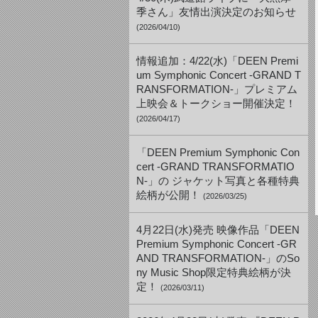
季さん」友情出演決定のお知らせ
(2026/04/10)
情報追加：4/22(水)「DEEN Premi
um Symphonic Concert -GRAND T
RANSFORMATION-」プレミアム
上映会＆トークショー開催決定！
(2026/04/17)
「DEEN Premium Symphonic Con
cert -GRAND TRANSFORMATIO
N-」の ジャケット写真と各種特典
絵柄が公開！
(2026/03/25)
4月22日(水)発売 映像作品「DEEN
Premium Symphonic Concert -GR
AND TRANSFORMATION-」のSo
ny Music Shop限定特典絵柄が決
定！
(2026/03/11)