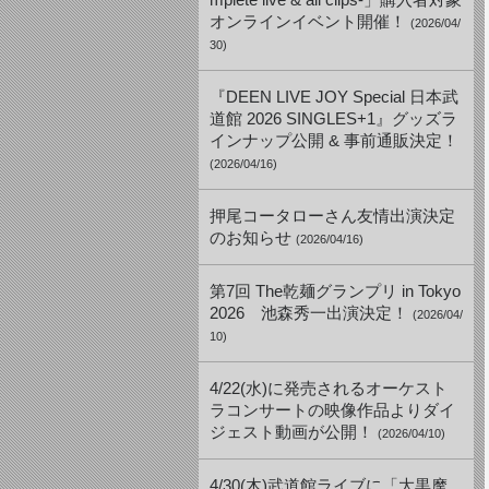
mplete live & all clips-」購入者対象
オンラインイベント開催！
(2026/04/
30)
『DEEN LIVE JOY Special 日本武
道館 2026 SINGLES+1』グッズラ
インナップ公開 & 事前通販決定！
(2026/04/16)
押尾コータローさん友情出演決定
のお知らせ
(2026/04/16)
第7回 The乾麺グランプリ in Tokyo
2026 池森秀一出演決定！
(2026/04/
10)
4/22(水)に発売されるオーケスト
ラコンサートの映像作品よりダイ
ジェスト動画が公開！
(2026/04/10)
4/30(木)武道館ライブに「大黒摩