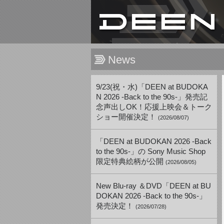
News
9/23(祝・水)「DEEN at BUDOKA
N 2026 -Back to the 90s-」発売記
念声出しOK！応援上映会＆トーク
ショー開催決定！
(2026/08/07)
「DEEN at BUDOKAN 2026 -Back
to the 90s-」の Sony Music Shop
限定特典絵柄が公開
(2026/08/05)
New Blu-ray ＆DVD「DEEN at BU
DOKAN 2026 -Back to the 90s-」
発売決定！
(2026/07/28)