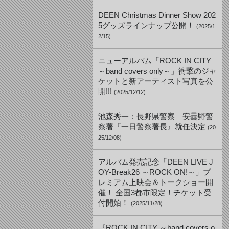
DEEN Christmas Dinner Show 202
5グッズラインナップ公開！
(2025/1
2/15)
ニューアルバム「ROCK IN CITY
～band covers only～」衝撃のジャ
ケットと新アーティスト写真を公
開!!!
(2025/12/12)
池森秀一：長野県警察 安曇野警
察署『一日警察署長』就任決定
(20
25/12/08)
アルバム発売記念「DEEN LIVE J
OY-Break26 ～ROCK ON!～」プ
レミアム上映会＆トークショー開
催！ 全国3都市限定！チケット受
付開始！
(2025/11/28)
『ROCK IN CITY ～band covers o