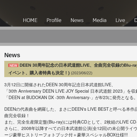
HOME
HOME
Profile
News
Media
News
DEEN 30周年記念の日本武道館LIVE、全曲完全収録のBlu-r
NEW
イベント、購入者特典も決定！)
(2023/06/22)
3月12日に開催されたDEEN 30周年記念日本武道館LIVE、
「30th Anniversary DEEN LIVE JOY Special 日本武道館 2023」を
「DEEN at BUDOKAN DX -30th Anniversary-」が8/23に発売となる
DEENの代表曲を網羅した、まさにDEEN's LIVE BESTと呼べ
曲完全収録！
また、完全生産限定盤(Blu-ray)には特典CDとして、2枚組のLIVE C
さらに、2008年以降すべての日本武道館公演(全12回)の未公開ライ
ージ豪華ヒストリーフォトブック付＋豪華スペシャルBOX仕様!!!