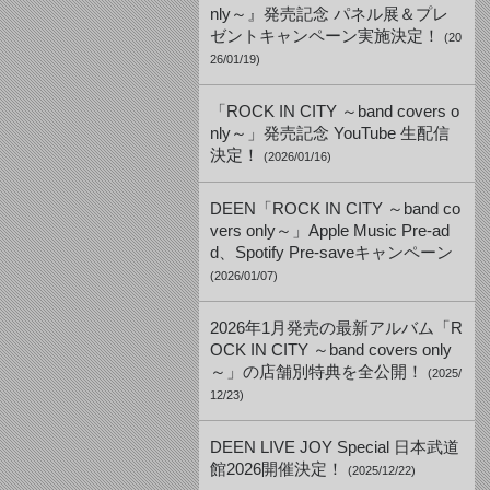
nly～』発売記念 パネル展＆プレ
ゼントキャンペーン実施決定！
(20
26/01/19)
「ROCK IN CITY ～band covers o
nly～」発売記念 YouTube 生配信
決定！
(2026/01/16)
DEEN「ROCK IN CITY ～band co
vers only～」Apple Music Pre-ad
d、Spotify Pre-saveキャンペーン
(2026/01/07)
2026年1月発売の最新アルバム「R
OCK IN CITY ～band covers only
～」の店舗別特典を全公開！
(2025/
12/23)
DEEN LIVE JOY Special 日本武道
館2026開催決定！
(2025/12/22)