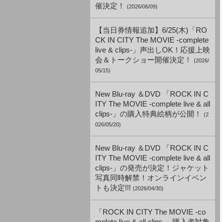
催決定！
(2026/06/09)
【当日券情報追加】6/25(木)「RO
CK IN CITY The MOVIE -complete
live & clips-」声出しOK！応援上映
会＆トークショー開催決定！
(2026/
05/15)
New Blu-ray ＆DVD 「ROCK IN C
ITY The MOVIE -complete live & all
clips-」の購入特典絵柄が公開！
(2
026/05/20)
New Blu-ray ＆DVD 「ROCK IN C
ITY The MOVIE -complete live & all
clips-」の発売が決定！ジャケット
写真同時解禁！オンラインイベン
トも決定!!!
(2026/04/30)
「ROCK IN CITY The MOVIE -co