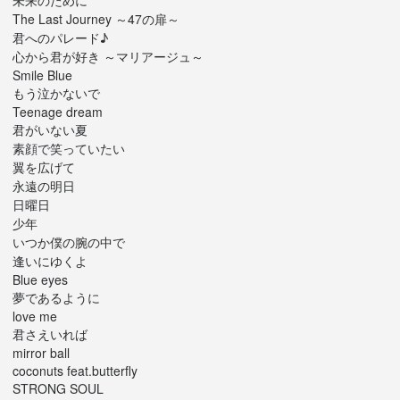
未来のために
The Last Journey ～47の扉～
君へのパレード♪
心から君が好き ～マリアージュ～
Smile Blue
もう泣かないで
Teenage dream
君がいない夏
素顔で笑っていたい
翼を広げて
永遠の明日
日曜日
少年
いつか僕の腕の中で
逢いにゆくよ
Blue eyes
夢であるように
love me
君さえいれば
mirror ball
coconuts feat.butterfly
STRONG SOUL