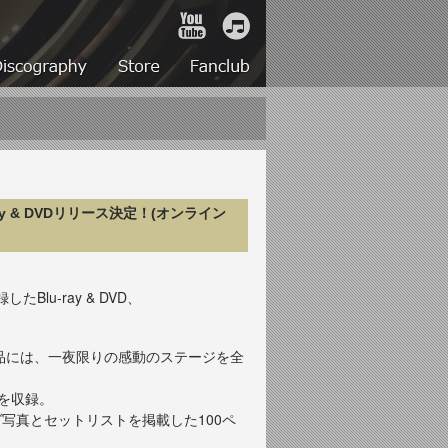
YouTube
iTunes
Live
Discography
Store
Fanclub
ay & DVDリリース決定！(オンライン
収録したBlu-ray & DVD、
。
る本作品には、一夜限りの感動のステージを全
Dを収録。
ヴ写真とセットリストを掲載した100ペ