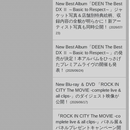
New Best Album「DEEN The Best
DX Ⅱ ～Basic to Respect～」ジャ
ケット写真＆店舗別特典絵柄、収
録内容の全貌が明らかに！新アー
ティスト写真も同時公開！
(2026/07/
23)
New Best Album「DEEN The Best
DX Ⅱ ～Basic to Respect～」の発
売が決定！本アルバムをひっさげ
たプレミアムライヴの開催も発
表！
(2026/06/24)
New Blu-ray ＆ DVD 「ROCK IN
CITY The MOVIE -complete live &
all clips-」のダイジェスト映像が
公開！
(2026/06/17)
『ROCK IN CITY The MOVIE -co
mplete live & all clips-』パネル展＆
パネルプレゼントキャンペーン開