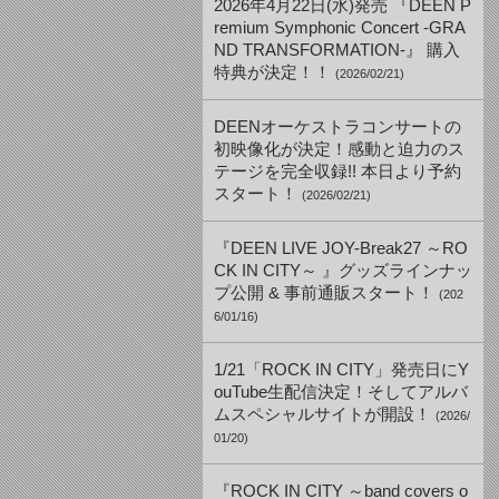
2026年4月22日(水)発売 『DEEN P
remium Symphonic Concert -GRA
ND TRANSFORMATION-』 購入
特典が決定！！
(2026/02/21)
DEENオーケストラコンサートの
初映像化が決定！感動と迫力のス
テージを完全収録!! 本日より予約
スタート！
(2026/02/21)
『DEEN LIVE JOY-Break27 ～RO
CK IN CITY～ 』グッズラインナッ
プ公開 & 事前通販スタート！
(202
6/01/16)
1/21「ROCK IN CITY」発売日にY
ouTube生配信決定！そしてアルバ
ムスペシャルサイトが開設！
(2026/
01/20)
『ROCK IN CITY ～band covers o