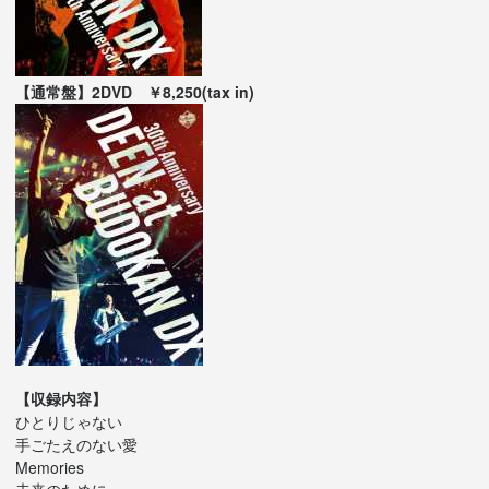
【通常盤】2DVD ￥8,250(tax in)
【収録内容】
ひとりじゃない
手ごたえのない愛
Memories