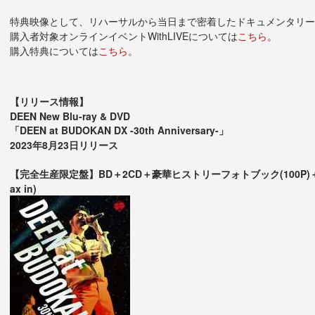
特典映像として、リハーサルから当日まで密着したドキュメンタリー
購入者対象オンラインイベントWithLIVEについては
こちら
。
購入特典については
こちら
。
【リリース情報】
DEEN New Blu-ray & DVD
「DEEN at BUDOKAN DX -30th Anniversary-」
2023年8月23日リリース
【完全生産限定盤】BD＋2CD＋豪華ヒストリーフォトブック(100P)＋豪
ax in)