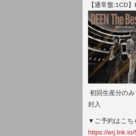
【通常盤:1CD】ES
初回生産分のみツア
封入
▼ご予約はこち
https://erj.lnk.t