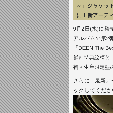
～」ジャケッ
に！新アーテ
9月2日(水)
アルバムの第2
「DEEN The B
舗別特典絵柄と
初回生産限定盤の
さらに、最新ア
ックしてくださ