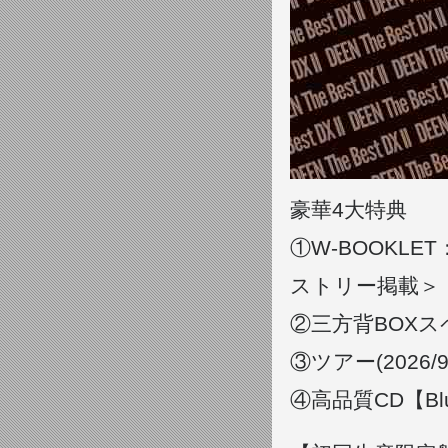
豪華4大特典
①W-BOOKLE
ストリー掲載＞
②三方背BOX
③ツアー(2026
④高品質CD【Blu