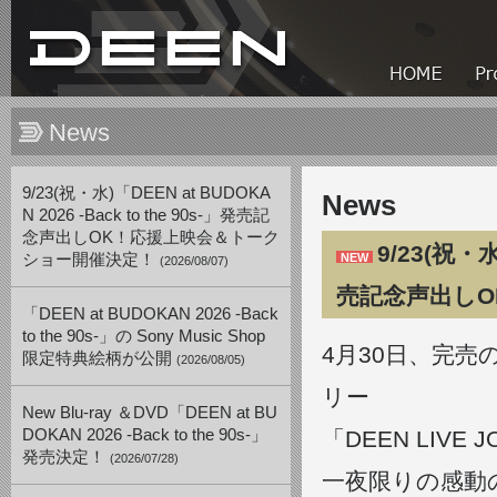
News
9/23(祝・水)「DEEN at BUDOKA
News
N 2026 -Back to the 90s-」発売記
念声出しOK！応援上映会＆トーク
9/23(祝・水
ショー開催決定！
NEW
(2026/08/07)
売記念声出し
「DEEN at BUDOKAN 2026 -Back
to the 90s-」の Sony Music Shop
4月30日、完売
限定特典絵柄が公開
(2026/08/05)
リー
New Blu-ray ＆DVD「DEEN at BU
DOKAN 2026 -Back to the 90s-」
「DEEN LIVE 
発売決定！
(2026/07/28)
一夜限りの感動のス