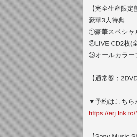
【完全生産限定盤：B
豪華3大特典
①豪華スペシャ
②LIVE CD2
③オールカラー
【通常盤：2DVD】
▼予約はこちら
https://erj.lnk.t
【Sony Music