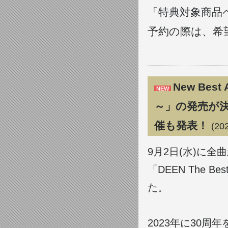
「特典対象商品
予約の際は、希
New Best 
NEW
～」の発売が
催も発表！
(20
9月2日(水)に
「DEEN The Be
た。
2023年に30周年を