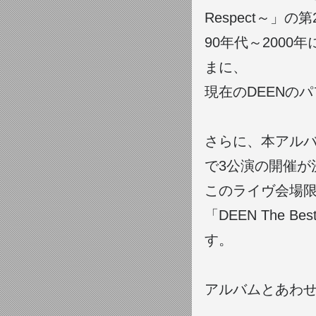
Respect～」
90年代～200
まに、
現在のDEENの
さらに、本アルバ
で3公演の開催が
このライヴ会場
「DEEN The B
す。
アルバムとあわ