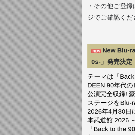
・その他ご登録に関
ジでご確認くだ
New Blu-r
NEW
0s-」発売決定
テーマは「Back t
DEEN 90年
公演完全収録!
ステージをBlu-r
2026年4月30日
本武道館 2026
「Back to 