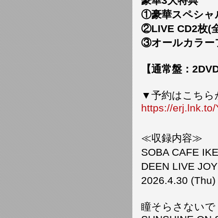
豪華3大特典
①豪華スペシャ
②LIVE CD2
③オールカラー
【通常盤：2DVD】
▼予約はこちら
https://erj.lnk.t
≪収録内容≫
SOBA CAFE I
DEEN LIVE JO
2026.4.30 (T
瞳そらさないで