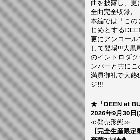
曲を披露し、更
全曲完全収録。
本編では「この
じめとするDE
更にアンコール
して登場!!!
のイントロダク
ンバーと共にこ
満員御礼で大熱
ジ!!!
★「DEEN at BUD
2026年9月30
≪発売形態≫
【完全生産限定盤：B