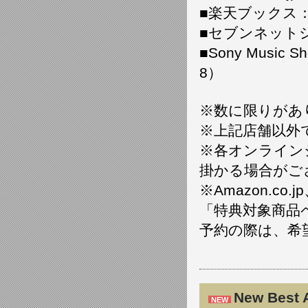
■楽天ブックス
■セブンネット
■Sony Musi
8）
※数に限りがあ
※上記店舗以外
※各オンライン
掛かる場合がご
※Amazon.
「特典対象商品
予約の際は、希
New Best 
NEW