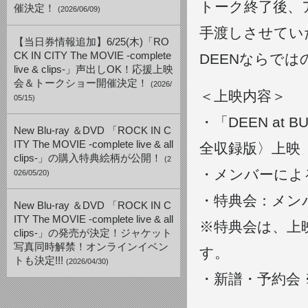
トーク終了後、
催決定！
(2026/06/09)
手渡しさせてい
【当日券情報追加】6/25(木)「RO
CK IN CITY The MOVIE -complete
DEENならで
live & clips-」声出しOK！応援上映
会＆トークショー開催決定！
(2026/
＜上映内容＞
05/15)
・「DEEN at B
New Blu-ray ＆DVD 「ROCK IN C
ITY The MOVIE -complete live & all
全収録版〉上映
clips-」の購入特典絵柄が公開！
(2
・メンバーによ
026/05/20)
・特典会：メン
New Blu-ray ＆DVD 「ROCK IN C
ITY The MOVIE -complete live & all
※特典会は、上
clips-」の発売が決定！ジャケット
写真同時解禁！オンラインイベン
す。
トも決定!!!
(2026/04/30)
・新譜・予約会