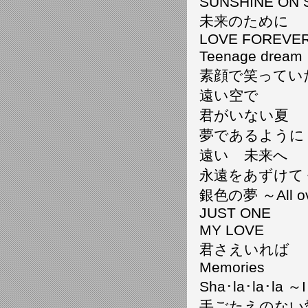
SUNSHINE ON 
未来のために
LOVE FOREVE
Teenage dream
素顔で笑ってい
遠い空で
君がいない夏
夢であるように
遠いゝ未来へ
永遠をあずけて
銀色の夢 ～All ove
JUST ONE
MY LOVE
君さえいれば
Memories
Sha･la･la･la ～
手ごたえのない