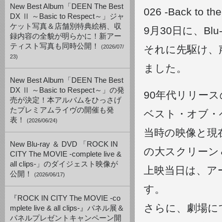
New Best Album「DEEN The Best
026 -Back to t
DX Ⅱ ～Basic to Respect～」ジャ
ケット写真＆店舗別特典絵柄、収
9月30日に、Bl
録内容の全貌が明らかに！新アー
ティスト写真も同時公開！
(2026/07/
それに先駆け、
23)
ました。
New Best Album「DEEN The Best
DX Ⅱ ～Basic to Respect～」の発
90年代リリース
売が決定！本アルバムをひっさげ
たプレミアムライヴの開催も発
ベスト・オブ・
表！
(2026/06/24)
当時の映像と現
New Blu-ray ＆ DVD 「ROCK IN
の大スクリーン
CITY The MOVIE -complete live &
all clips-」のダイジェスト映像が
上映当日は、ア
公開！
(2026/06/17)
す。
『ROCK IN CITY The MOVIE -co
さらに、劇場に
mplete live & all clips-』パネル展＆
パネルプレゼントキャンペーン開