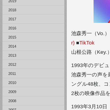
2019
2018
2017
2016
池森秀一（Vo.）
2015
r)
■
TikTok
2014
山根公路（Key.
2013
1993年のデビ
2012
2011
池森秀一の声を
2010
ングル48枚、
2009
2枚の映像作品
2008
1993年3月1