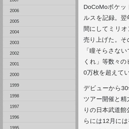
2007
DoCoMoポ
2006
ルスを記録。翌年
2005
間にしてミリオ
2004
売り上げた。そ
2003
「瞳そらさないで
2002
くれ」等数々の
2001
0万枚を超えて
2000
1999
デビューから3
1998
ツアー開催と精力
1997
りの日本武道館
1996
らには12月に
1995