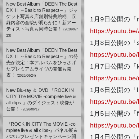
New Best Album「DEEN The Best
DX Ⅱ ～Basic to Respect～」ジャ
ケット写真＆店舗別特典絵柄、収
1月9日公開の「mir
録内容の全貌が明らかに！新アー
ティスト写真も同時公開！
(2026/07/
https://youtu.b
23)
1月8日公開の「shin
New Best Album「DEEN The Best
https://youtu.
DX Ⅱ ～Basic to Respect～」の発
売が決定！本アルバムをひっさげ
1月7日公開の「kiss
たプレミアムライヴの開催も発
表！
(2026/06/24)
https://youtu.b
1月6日公開の「las
New Blu-ray ＆ DVD 「ROCK IN
CITY The MOVIE -complete live &
https://youtu.be
all clips-」のダイジェスト映像が
公開！
(2026/06/17)
1月5日公開の「fev
『ROCK IN CITY The MOVIE -co
https://youtu.be
mplete live & all clips-』パネル展＆
1月4日公開の「on 
パネルプレゼントキャンペーン開