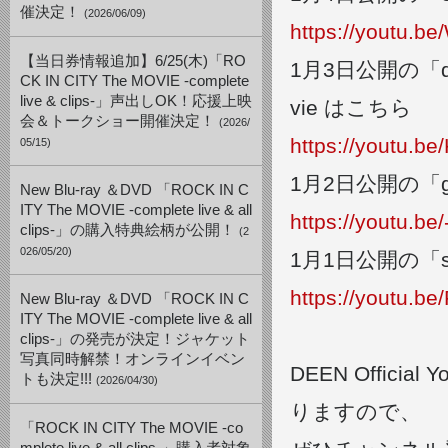
催決定！
(2026/06/09)
https://youtu.
【当日券情報追加】6/25(木)「RO
1月3日公開の「dance 
CK IN CITY The MOVIE -complete
live & clips-」声出しOK！応援上映
vie はこちら
会＆トークショー開催決定！
(2026/
https://youtu.b
05/15)
1月2日公開の「gro
New Blu-ray ＆DVD 「ROCK IN C
ITY The MOVIE -complete live & all
https://youtu.b
clips-」の購入特典絵柄が公開！
(2
026/05/20)
1月1日公開の「ste
https://youtu.b
New Blu-ray ＆DVD 「ROCK IN C
ITY The MOVIE -complete live & all
clips-」の発売が決定！ジャケット
写真同時解禁！オンラインイベン
DEEN Offici
トも決定!!!
(2026/04/30)
りますので、
「ROCK IN CITY The MOVIE -co