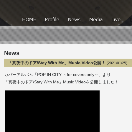
HOME
HOME
Profile
News
Media
News
「真夜中のドア/Stay With Me」Music Video公開！
(2021/01/25)
カバーアルバム「POP IN CITY ～for covers only～」より、
「真夜中のドア/Stay With Me」Music Videoを公開しました！