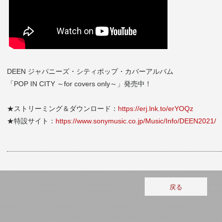
DEEN ジャパニーズ・シティポップ・カバーアルバム
「POP IN CITY ～for covers only～」発売中！
★ストリーミング＆ダウンロード：
https://erj.lnk.to/erYOQz
★特設サイト：
https://www.sonymusic.co.jp/Music/Info/DEEN2021/
戻る