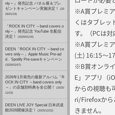
nly～』発売記念 パネル展＆プレ
ゼントキャンペーン実施決定！
※A賞プレミ
(20
26/01/19)
くはタブレット（
「ROCK IN CITY ～band covers o
す。（PCは
nly～」発売記念 YouTube 生配信
決定！
(2026/01/16)
※A賞プレミア
DEEN「ROCK IN CITY ～band co
(土) 16:1
vers only～」Apple Music Pre-ad
d、Spotify Pre-saveキャンペーン
※B賞オンライ
(2026/01/07)
E」アプリ（iOS
2026年1月発売の最新アルバム「R
OCK IN CITY ～band covers only
からの視聴も可
～」の店舗別特典を全公開！
(2025/
12/23)
ri/Firefox
DEEN LIVE JOY Special 日本武道
きません。
館2026開催決定！
(2025/12/22)