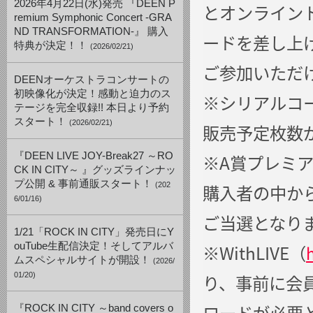
2026年4月22日(水)発売 『DEEN P
とオンライン
remium Symphonic Concert -GRA
ND TRANSFORMATION-』 購入
ードを差し上
特典が決定！！
(2026/02/21)
ご参加いただ
DEENオーケストラコンサートの
初映像化が決定！感動と迫力のス
※シリアルコ
テージを完全収録!! 本日より予約
スタート！
(2026/02/21)
販売予定枚数
『DEEN LIVE JOY-Break27 ～RO
※A賞プレミ
CK IN CITY～ 』グッズラインナッ
プ公開 & 事前通販スタート！
(202
購入者の中か
6/01/16)
ご当選となり
1/21「ROCK IN CITY」発売日にY
ouTube生配信決定！そしてアルバ
※WithLIVE（
ムスペシャルサイトが開設！
(2026/
01/20)
り、事前に会員
ロードが必要
『ROCK IN CITY ～band covers o