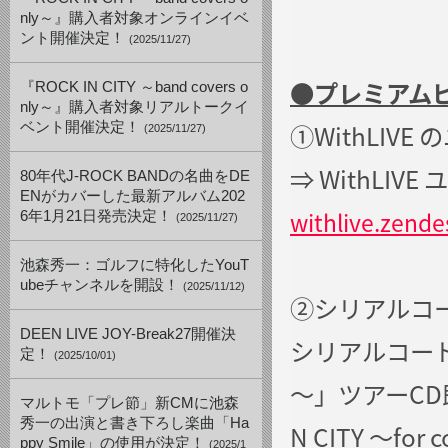
nly～』購入者対象オンラインイベ
ント開催決定！
(2025/11/27)
●プレミアム
『ROCK IN CITY ～band covers o
nly～』購入者対象リアルトークイ
①WithLIV
ベント開催決定！
(2025/11/27)
⇒ WithLI
80年代J-ROCK BANDの名曲をDE
ENがカバーした最新アルバム202
withlive.zend
6年1月21日発売決定！
(2025/11/27)
池森秀一：ゴルフに特化したYouT
ubeチャンネルを開設！
(2025/11/12)
②シリアルコ
DEEN LIVE JOY-Break27開催決
シリアルコードは「D
定！
(2025/10/01)
～」ツアーCD即
マルトモ「プレ節」新CMに池森
秀一の出演と書き下ろし楽曲「Ha
N CITY 〜f
ppy Smile」の使用が決定！
(2025/1