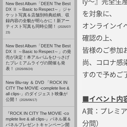
ly〜』完全
New Best Album「DEEN The Best
DX Ⅱ ～Basic to Respect～」ジャ
を対象に、
ケット写真＆店舗別特典絵柄、収
録内容の全貌が明らかに！新アー
オンラインイ
ティスト写真も同時公開！
(2026/07/
23)
確認の上、
New Best Album「DEEN The Best
皆様のご参加
DX Ⅱ ～Basic to Respect～」の発
売が決定！本アルバムをひっさげ
尚、コロナ感
たプレミアムライヴの開催も発
表！
(2026/06/24)
すので予めご
New Blu-ray ＆ DVD 「ROCK IN
CITY The MOVIE -complete live &
all clips-」のダイジェスト映像が
■イベント内
公開！
(2026/06/17)
A賞：プレミア
『ROCK IN CITY The MOVIE -co
mplete live & all clips-』パネル展＆
分間）
パネルプレゼントキャンペーン開