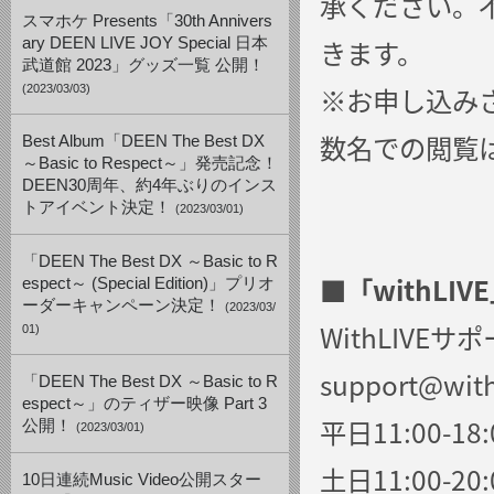
承ください。
スマホケ Presents「30th Annivers
きます。
ary DEEN LIVE JOY Special 日本
武道館 2023」グッズ一覧 公開！
※お申し込み
(2023/03/03)
数名での閲覧
Best Album「DEEN The Best DX
～Basic to Respect～」発売記念！
DEEN30周年、約4年ぶりのインス
トアイベント決定！
(2023/03/01)
「DEEN The Best DX ～Basic to R
■
「withL
espect～ (Special Edition)」プリオ
ーダーキャンペーン決定！
(2023/03/
WithLIVEサ
01)
support@with
「DEEN The Best DX ～Basic to R
espect～」のティザー映像 Part 3
平日11:00-18:
公開！
(2023/03/01)
土日11:00-20:
10日連続Music Video公開スター