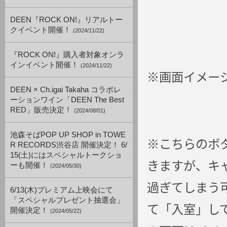
DEEN『ROCK ON!』リアルトー
クイベント開催！
(2024/11/22)
『ROCK ON!』購入者対象オンラ
インイベント開催！
(2024/11/22)
※画面イメージ（
DEEN × Ch.igai Takaha コラボレ
ーションワイン「DEEN The Best
RED」販売決定！
(2024/08/01)
池森そばPOP UP SHOP in TOWE
※こちらのボ
R RECORDS渋谷店 開催決定！ 6/
15(土)にはスペシャルトークショ
きますが、キ
ーも開催！
(2024/05/30)
過ぎてしまう
6/13(木)プレミアム上映会にて
「スペシャルプレゼント抽選会」
て「入室」し
開催決定！
(2024/05/22)