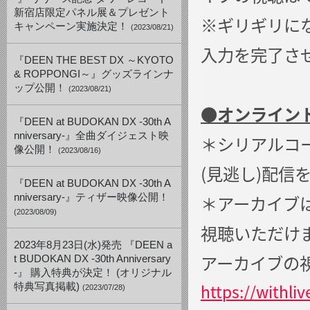
新宿店限定パネル展＆プレゼント
※ギリギリに
キャンペーン実施決定！
(2023/08/21)
入力を完了さ
『DEEN THE BEST DX ～KYOTO
& ROPPONGI～』グッズラインナ
ップ公開！
(2023/08/21)
●
オンライン
『DEEN at BUDOKAN DX -30th A
nniversary-』全曲ダイジェスト映
＊シリアルコ
像公開！
(2023/08/16)
(見逃し)配信
『DEEN at BUDOKAN DX -30th A
＊アーカイブは5月
nniversary-』ティザー映像公開！
(2023/08/09)
視聴いただけ
2023年8月23日(水)発売 『DEEN a
アーカイブの
t BUDOKAN DX -30th Anniversary
-』 購入特典が決定！ (オリジナル
https://withli
特典写真掲載)
(2023/07/28)