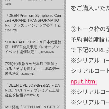
0/01)
をご購入いた
『DEEN Premium Symphonic Con
cert -GRAND TRANSFORMATIO
N-』 グッズラインナップ公開！
(2
③トーク枠の
025/11/05)
予約開始期間にな
SOBA CAFE IKEMORI 日本武道館
店 NEED会員限定プレオープン
で下記のUR
イベント開催決定！
(2025/07/23)
※シリアルコー
7/26(土)阪急うめだ本店で開催さ
シリアルコー
れる「そばを愉しむ」に池森秀一
来店決定
(2025/07/17)
nput.html
「DEEN LIVE JOY-Break25 ～DA
※シリアルコ
NCE IN CITY～」プレミアム上映
会直前情報
(2025/06/19)
※シリアルコ
6/11発売「DEEN LIVE IN CITY 20