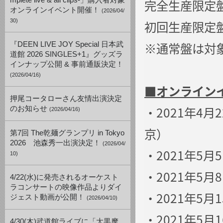
mplete live & all clips-」購入者対象
完全生産限定盤：E
オンラインイベント開催！
(2026/04/
30)
初回生産限定盤：E
※通常盤は対
『DEEN LIVE JOY Special 日本武
道館 2026 SINGLES+1』グッズラ
インナップ公開 & 事前通販決定！
(2026/04/16)
■
オンライン
押尾コータローさん友情出演決定
・2021年4月22
のお知らせ
(2026/04/16)
京）
第7回 The乾麺グランプリ in Tokyo
2026 池森秀一出演決定！
(2026/04/
・2021年5月5
10)
・2021年5月8
4/22(水)に発売されるオーケスト
ラコンサートの映像作品よりダイ
・2021年5月1
ジェスト動画が公開！
(2026/04/10)
・2021年5月16
4/30(木)武道館ライブに「大黒摩