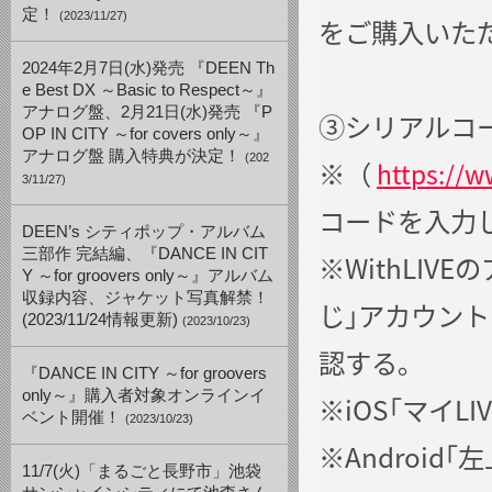
定！
(2023/11/27)
をご購入いた
2024年2月7日(水)発売 『DEEN Th
e Best DX ～Basic to Respect～』
アナログ盤、2月21日(水)発売 『P
③シリアルコ
OP IN CITY ～for covers only～』
アナログ盤 購入特典が決定！
(202
※（
https://w
3/11/27)
コードを入力
DEEN’s シティポップ・アルバム
三部作 完結編、『DANCE IN CIT
※WithLI
Y ～for groovers only～』アルバム
収録内容、ジャケット写真解禁！
じ｣アカウント
(2023/11/24情報更新)
(2023/10/23)
認する｡
『DANCE IN CITY ～for groovers
only～』購入者対象オンラインイ
※iOS｢マイLI
ベント開催！
(2023/10/23)
※Android｢
11/7(火)「まるごと長野市」池袋