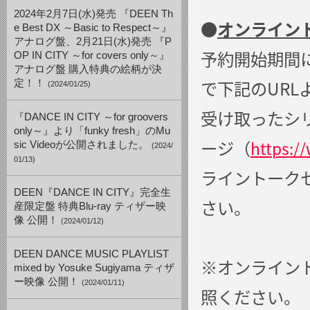
2024年2月7日(水)発売 『DEEN Th
●
オンライン
e Best DX ～Basic to Respect～』
アナログ盤、2月21日(水)発売 『P
予約開始期間にな
OP IN CITY ～for covers only～』
アナログ盤 購入特典の絵柄が決
で下記のURL
定！！
(2024/01/25)
受け取ったシリ
『DANCE IN CITY ～for groovers
only～』より「funky fresh」のMu
ージ（
https:/
sic Videoが公開されました。
(2024/
01/13)
ライントーク
DEEN『DANCE IN CITY』完全生
さい。
産限定盤 特典Blu-ray ティザー映
像 公開！
(2024/01/12)
DEEN DANCE MUSIC PLAYLIST
※オンライン
mixed by Yosuke Sugiyama ティザ
ー映像 公開！
(2024/01/11)
照ください。