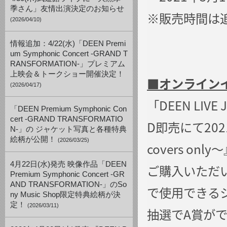
季さん」友情出演決定のお知らせ
※販売時間は
(2026/04/10)
情報追加：4/22(水)「DEEN Premi
um Symphonic Concert -GRAND T
RANSFORMATION-」プレミアム
上映会＆トークショー開催決定！
■
オンライン
(2026/04/17)
「DEEN LIVE
「DEEN Premium Symphonic Con
cert -GRAND TRANSFORMATIO
D即売にて2021
N-」の ジャケット写真と各種特典
絵柄が公開！
(2026/03/25)
covers 
4月22日(水)発売 映像作品「DEEN
ご購入いただい
Premium Symphonic Concert -GR
AND TRANSFORMATION-」のSo
で使用できる
ny Music Shop限定特典絵柄が決
定！
(2026/03/11)
抽選でA賞が