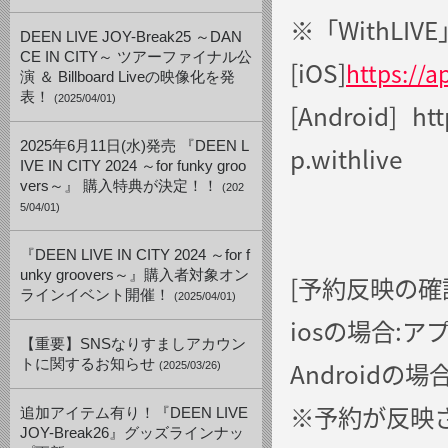
※「WithL
DEEN LIVE JOY-Break25 ～DAN
CE IN CITY～ ツアーファイナル公
[iOS]
https://
演 ＆ Billboard Liveの映像化を発
表！
(2025/04/01)
[Android] htt
2025年6月11日(水)発売 『DEEN L
p.withlive
IVE IN CITY 2024 ～for funky groo
vers～』 購入特典が決定！！
(202
5/04/01)
『DEEN LIVE IN CITY 2024 ～for f
unky groovers～』購入者対象オン
[予約反映の確
ラインイベント開催！
(2025/04/01)
iosの場合:ア
【重要】SNSなりすましアカウン
トに関するお知らせ
Androidの
(2025/03/26)
※予約が反映
追加アイテム有り！『DEEN LIVE
JOY-Break26』グッズラインナッ