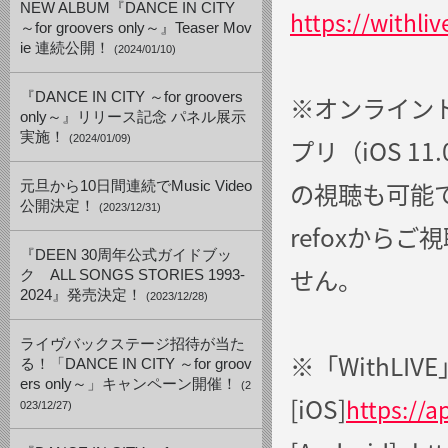
NEW ALBUM『DANCE IN CITY
https://withli
～for groovers only～』Teaser Mov
ie 連続公開！
(2024/01/10)
『DANCE IN CITY ～for groovers
※オンライント
only～』リリース記念 パネル展示
実施！
(2024/01/09)
プリ（iOS 11
の視聴も可能です
元旦から10日間連続でMusic Video
公開決定！
(2023/12/31)
refoxからご視
『DEEN 30周年公式ガイドブッ
せん。
ク ALL SONGS STORIES 1993-
2024』発売決定！
(2023/12/28)
ライヴバックステージ招待が当た
※「WithL
る！「DANCE IN CITY ～for groov
ers only～」キャンペーン開催！
(2
[iOS]
https://
023/12/27)