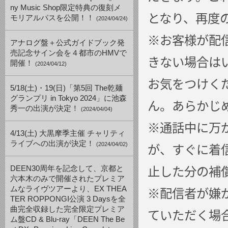
ny Music Shop限定特典の復刻メ
となり、再度
モリアルパスを公開！！
(2024/04/24)
※お客様が配
アナログ盤＋公式ガイドブック発
売記念サイン会を４都市のHMVで
きない場合は
開催！
(2024/04/12)
お気をつけく
5/18(土)・19(日)「第5回 The乾麺
グランプリ in Tokyo 2024」に池森
ん。あらかじ
秀一の出演が決定！
(2024/04/04)
※通話中に万
4/13(土) 大黒摩季主催 チャリティ
ライブへの出演が決定！
が、すぐに着
(2024/04/02)
止した分の補
DEEN30周年を記念して、京都と
六本木のみで開催されたプレミア
※配信者が嫌
ムなライヴツアーより、EX THEA
TER ROPPONGI公演 3 Daysを全
曲完全収録した完全限定プレミア
ていただく場
ム盤CD & Blu-ray「DEEN The Be