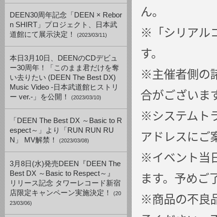
ん。
DEEN30周年記念「DEEN × Rebor
n SHIRT」プロジェクト、日本武
※「シリアル
道館にて展示決定！
(2023/03/11)
す。
本日3月10日、DEENのCDデビュ
ー30周年！「このまま君だけを奪
※主催者側の
い去りたい (DEEN The Best DX)
Music Video -日本武道館ヒストリ
合がございま
ー ver.-」を公開！
(2023/03/10)
※システムト
「DEEN The Best DX ～Basic to R
espect～」より「RUN RUN RU
アドレスにご
N」 MV解禁！
(2023/03/08)
※イベント当
3月8日(水)発売DEEN『DEEN The
ます。予めご
Best DX ～Basic to Respect～』
リリース記念 タワーレコード新宿
店限定キャンペーン実施決定！
※商品の不良
(20
23/03/06)