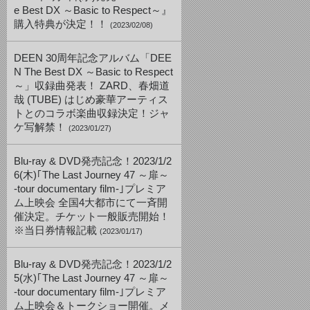
e Best DX ～Basic to Respect～』
購入特典が決定！！
(2023/02/08)
DEEN 30周年記念アルバム「DEE
N The Best DX ～Basic to Respect
～」収録曲発表！ ZARD、春畑道
哉 (TUBE) はじめ豪華アーティス
トとのコラボ楽曲収録決定！ジャ
ケ写解禁！
(2023/01/27)
Blu-ray & DVD発売記念！2023/1/2
6(木)｢The Last Journey 47 ～扉～
-tour documentary film-｣プレミア
ム上映会 全国4大都市にて一斉開
催決定。チケット一般販売開始！
※当日券情報記載
(2023/01/17)
Blu-ray & DVD発売記念！2023/1/2
5(水)｢The Last Journey 47 ～扉～
-tour documentary film-｣プレミア
ム上映会＆トークショー開催。メ