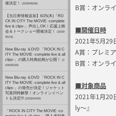
催決定！
(2026/06/09)
B賞：オンラ
【当日券情報追加】6/25(木)「RO
CK IN CITY The MOVIE -complete
live & clips-」声出しOK！応援上映
■開催日時
会＆トークショー開催決定！
(2026/
05/15)
2021年5月29
New Blu-ray ＆DVD 「ROCK IN C
A賞：プレミアム
ITY The MOVIE -complete live & all
clips-」の購入特典絵柄が公開！
(2
B賞：オンライ
026/05/20)
New Blu-ray ＆DVD 「ROCK IN C
ITY The MOVIE -complete live & all
■
対象商品
clips-」の発売が決定！ジャケット
写真同時解禁！オンラインイベン
2021年1月20日(
トも決定!!!
(2026/04/30)
ly〜』
「ROCK IN CITY The MOVIE -co