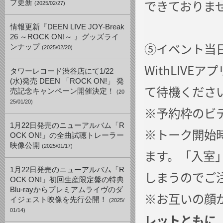
できておりませ
プ更新
(2025/02/27)
情報更新『DEEN LIVE JOY-Break
26 ～ROCK ON!～ 』グッズライ
⑤イベント当
ンナップ
(2025/02/20)
WithLIVE
タワーレコード渋谷店にて1/22
(水)発売 DEEN 「ROCK ON!」 発
て待機ください
売記念キャンペーン開催決定！
(20
25/01/20)
※予約枠のビ
1月22日発売のニューアルバム「R
※トーク開始
OCK ON!」の全曲試聴トレーラー
映像公開
(2025/01/17)
ます。「入室
1月22日発売のニューアルバム「R
しまうのでご
OCK ON!」初回生産限定盤の特典
Blu-rayからプレミアムライヴのダ
※お互いの顔
イジェスト映像を先行公開！
(2025/
01/14)
レットともに