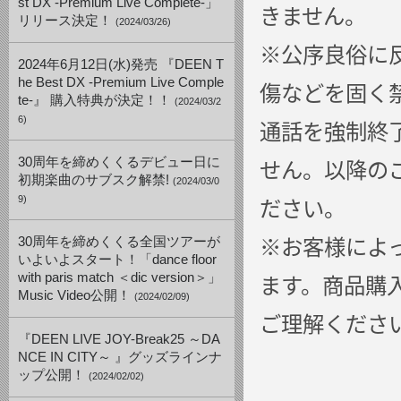
st DX -Premium Live Complete-」
きません。
リリース決定！
(2024/03/26)
※公序良俗に
2024年6月12日(水)発売 『DEEN T
he Best DX -Premium Live Comple
傷などを固く
te-』 購入特典が決定！！
(2024/03/2
6)
通話を強制終
せん。以降の
30周年を締めくくるデビュー日に
初期楽曲のサブスク解禁!
(2024/03/0
ださい。
9)
※お客様によ
30周年を締めくくる全国ツアーが
いよいよスタート！「dance floor
ます。商品購
with paris match ＜dic version＞」
Music Video公開！
(2024/02/09)
ご理解くださ
『DEEN LIVE JOY-Break25 ～DA
NCE IN CITY～ 』グッズラインナ
ップ公開！
(2024/02/02)