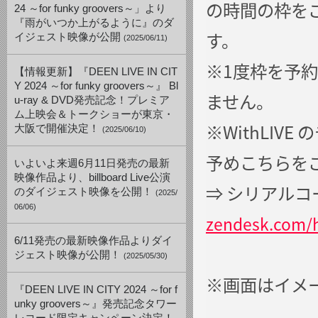
の時間の枠を
24 ～for funky groovers～」より
『雨がいつか上がるように』のダ
す。
イジェスト映像が公開
(2025/06/11)
※1度枠を予
【情報更新】『DEEN LIVE IN CIT
Y 2024 ～for funky groovers～』 Bl
ません。
u-ray & DVD発売記念！プレミア
ム上映会＆トークショーが東京・
※WithLI
大阪で開催決定！
(2025/06/10)
予めこちらを
いよいよ来週6月11日発売の最新
映像作品より、billboard Live公演
⇒ シリアル
のダイジェスト映像を公開！
(2025/
06/06)
zendesk.com/h
6/11発売の最新映像作品よりダイ
ジェスト映像が公開！
(2025/05/30)
※画面はイメ
『DEEN LIVE IN CITY 2024 ～for f
unky groovers～』発売記念タワー