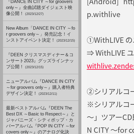
[Android] htt
『DANCE IN CITY ～for groovers
only～』全曲試聴ダイジェスト映
p.withlive
像公開！
(2023/12/27)
New Album「DANCE IN CITY ～fo
r groovers only～」発売記念！イ
①WithLIV
ンストアイベント決定！
(2023/12/15)
⇒ WithLI
『DEEN クリスマスディナー＆コ
ンサート2023』グッズラインナッ
withlive.zend
プ公開！
(2023/12/15)
ニューアルバム『DANCE IN CITY
～for groovers only～』購入者特典
②シリアルコ
デザイン決定！
(2023/12/11)
※シリアルコードは「
最新ベストアルバム『DEEN The
Best DX ～Basic to Respect～』と
～」ツアーCD即
ジャパニーズ・シティポップ・カ
バーアルバム『POP IN CITY ～for
N CITY 〜f
covers only～』のアナログ化決