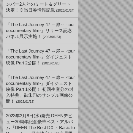
ンバー2人とのミート＆グリート
決定！※当日券情報記載
(2023/01/24)
「The Last Journey 47 ～扉～ -tour
documentary film-」リリース記念
パネル展示実施！
(2023/01/23)
「The Last Journey 47 ～扉～ -tour
documentary film-」ダイジェスト
映像 Part 2公開！
(2023/01/20)
「The Last Journey 47 ～扉～ -tour
documentary film-」ダイジェスト
映像 Part 1公開！ 初回生産分の封
入特典、御朱印のサンプル画像公
開！
(2023/01/13)
2023年3月8日(水)発売 DEENデビ
ュー30周年記念豪華ベストアルバ
ム『DEEN The Best DX ～Basic to