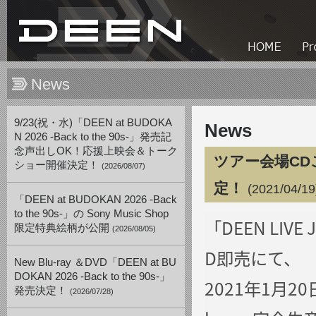
News
9/23(祝・水)「DEEN at BUDOKA
News
N 2026 -Back to the 90s-」発売記
念声出しOK！応援上映会＆トーク
ツアー会場CD
ショー開催決定！
(2026/08/07)
定！
(2021/04/19
「DEEN at BUDOKAN 2026 -Back
to the 90s-」の Sony Music Shop
「DEEN LIVE
限定特典絵柄が公開
(2026/08/05)
D即売にて、
New Blu-ray ＆DVD「DEEN at BU
DOKAN 2026 -Back to the 90s-」
2021年1月20日(
発売決定！
(2026/07/28)