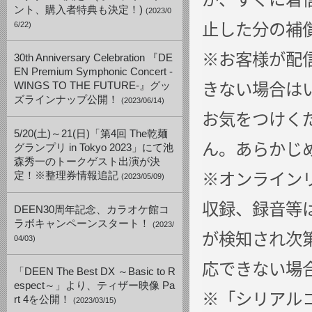
ント、購入者特典も決定！)
(2023/0
止した分の補
6/22)
※お客様が配
30th Anniversary Celebration 『DE
EN Premium Symphonic Concert -
きない場合は
WINGS TO THE FUTURE-』グッ
ズラインナップ公開！
(2023/06/14)
お気をつけく
5/20(土)～21(日)「第4回 The乾麺
ん。あらかじ
グランプリ in Tokyo 2023」にて池
森秀一のトークゲスト出演が決
※オンライン
定！※整理券情報追記
(2023/05/09)
収録、録音等
DEEN30周年記念、カラオケ館コ
ラボキャンペーンスタート！
(2023/
が検知され次
04/03)
応できない場
「DEEN The Best DX ～Basic to R
espect～」より、ティザー映像 Pa
※「シリアル
rt 4を公開！
(2023/03/15)