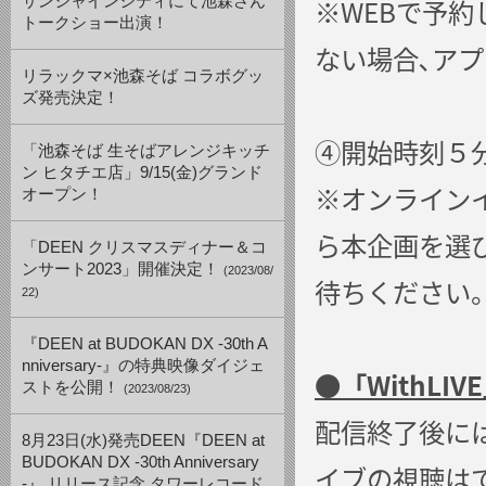
サンシャインシティにて池森さん
※WEBで予
トークショー出演！
ない場合､ア
リラックマ×池森そば コラボグッ
ズ発売決定！
④開始時刻５
「池森そば 生そばアレンジキッチ
ン ヒタチエ店」9/15(金)グランド
※オンラインイ
オープン！
ら本企画を選
「DEEN クリスマスディナー＆コ
ンサート2023」開催決定！
(2023/08/
待ちください
22)
『DEEN at BUDOKAN DX -30th A
nniversary-』の特典映像ダイジェ
●「WithLI
ストを公開！
(2023/08/23)
配信終了後に
8月23日(水)発売DEEN『DEEN at
BUDOKAN DX -30th Anniversary
イブの視聴は
-』 リリース記念 タワーレコード