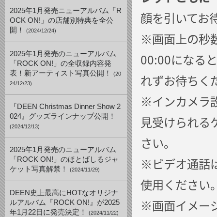
2025年1月発売ニューアルバム「R
顔を引いてお
OCK ON!」の店舗別特典を全公
開！
(2024/12/24)
※画面上の秒
2025年1月発売のニューアルバム
00:00にな
「ROCK ON!」の全収録内容発
表！新アーティスト写真公開！
(20
れずお待ちく
24/12/23)
※インカメラ
『DEEN Christmas Dinner Show 2
024』グッズラインナップ公開！
見受けられる
(2024/12/13)
さい。
2025年1月発売のニューアルバム
※ビデオ通話は「
「ROCK ON!」のほとばしるジャ
ケット写真解禁！
(2024/11/29)
使用ください
DEEN史上最高にHOTなオリジナ
※画面イメージ
ルアルバム『ROCK ON!』が2025
年1月22日に発売決定！
(2024/11/22)