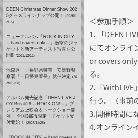
DEEN Christmas Dinner Show 202
5グッズラインナップ公開！
(2025/1
＜参加手順＞
2/15)
1. 「DEEN L
ニューアルバム「ROCK IN CITY
～band covers only～」衝撃のジャ
にてオンラインイ
ケットと新アーティスト写真を公
開!!!
(2025/12/12)
or cover
池森秀一：長野県警察 安曇野警
る。
察署『一日警察署長』就任決定
(20
25/12/08)
2.「With
行う。（事前
アルバム発売記念「DEEN LIVE J
OY-Break26 ～ROCK ON!～」プ
レミアム上映会＆トークショー開
3.開催時間
催！ 全国3都市限定！チケット受
付開始！
(2025/11/28)
4.オンライン
『ROCK IN CITY ～band covers o