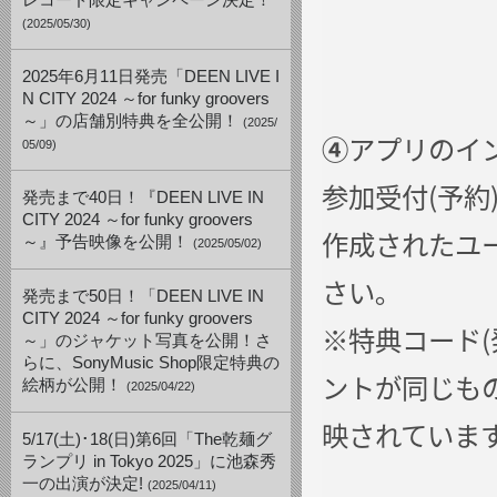
レコード限定キャンペーン決定！
(2025/05/30)
2025年6月11日発売「DEEN LIVE I
N CITY 2024 ～for funky groovers
～」の店舗別特典を全公開！
(2025/
④
アプリのイ
05/09)
参加受付(予約)
発売まで40日！『DEEN LIVE IN
CITY 2024 ～for funky groovers
作成されたユ
～』予告映像を公開！
(2025/05/02)
さい｡
発売まで50日！「DEEN LIVE IN
CITY 2024 ～for funky groovers
※特典コード(
～」のジャケット写真を公開！さ
らに、SonyMusic Shop限定特典の
ントが同じもの
絵柄が公開！
(2025/04/22)
映されています
5/17(土)･18(日)第6回「The乾麺グ
ランプリ in Tokyo 2025」に池森秀
一の出演が決定!
(2025/04/11)