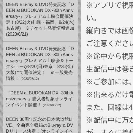
※アプリで視
DEEN Blu-ray & DVD発売記念「D
EEN at BUDOKAN DX -30th Anniv
い。
ersary-」プレミアム上映会開催決
定！(8/22(火)札幌・福岡、8/24(木)
縦向きでは画
名古屋) ※チケット発売情報追加
(2023/8/21)
ご注意くださ
DEEN Blu-ray & DVD発売記念「D
※途中から視
EEN at BUDOKAN DX -30th Anniv
ersary-」プレミアム上映会＆トー
生配信中は巻
クショーが8/20(日)東京、8/25(金)
大阪にて開催決定！ ※一般発売
情報！
※ご参加には
(2023/07/12)
※出来るだけ
『DEEN at BUDOKAN DX -30th A
nniversary-』購入者対象オンライ
また、回線は
ンイベント開催！
(2023/06/22)
※配信中に万
DEEN 30周年記念の日本武道館LI
VE、全曲完全収録のBlu-ray & DV
が、すぐに着
Dリリース決定！(オンラインイベ