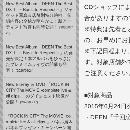
New Best Album「DEEN The Best
CDショップに
DX Ⅱ ～Basic to Respect～」ジャ
ケット写真＆店舗別特典絵柄、収
合がありますの
録内容の全貌が明らかに！新アー
ティスト写真も同時公開！
(2026/07/
※特典は先着と
23)
の、お早めにお
New Best Album「DEEN The Best
※下記日程より
DX Ⅱ ～Basic to Respect～」の発
売が決定！本アルバムをひっさげ
す。対象店舗外
たプレミアムライヴの開催も発
表！
(2026/06/24)
ご注意ください
New Blu-ray ＆ DVD 「ROCK IN
CITY The MOVIE -complete live &
■対象商品
all clips-」のダイジェスト映像が
公開！
(2026/06/17)
2015年6月24
『ROCK IN CITY The MOVIE -co
・DEEN『千回
mplete live & all clips-』パネル展＆
パネルプレゼントキャンペーン開