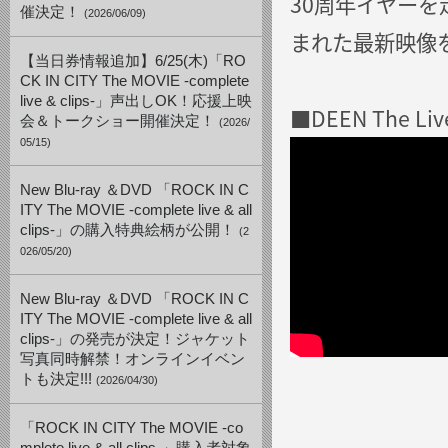
30周年イヤーを
催決定！
(2026/06/09)
まれた最新映像
【当日券情報追加】6/25(木)「RO
CK IN CITY The MOVIE -complete
live & clips-」声出しOK！応援上映
■DEEN The Li
会＆トークショー開催決定！
(2026/
05/15)
New Blu-ray ＆DVD 「ROCK IN C
ITY The MOVIE -complete live & all
clips-」の購入特典絵柄が公開！
(2
026/05/20)
New Blu-ray ＆DVD 「ROCK IN C
ITY The MOVIE -complete live & all
clips-」の発売が決定！ジャケット
写真同時解禁！オンラインイベン
トも決定!!!
(2026/04/30)
「ROCK IN CITY The MOVIE -co