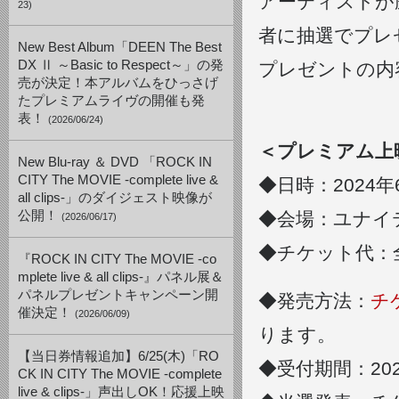
アーティストが
23)
者に抽選でプレ
New Best Album「DEEN The Best
DX Ⅱ ～Basic to Respect～」の発
プレゼントの内
売が決定！本アルバムをひっさげ
たプレミアムライヴの開催も発
表！
(2026/06/24)
＜プレミアム上
New Blu-ray ＆ DVD 「ROCK IN
CITY The MOVIE -complete live &
◆日時：2024年
all clips-」のダイジェスト映像が
公開！
◆会場：ユナイ
(2026/06/17)
◆チケット代：全
『ROCK IN CITY The MOVIE -co
mplete live & all clips-』パネル展＆
パネルプレゼントキャンペーン開
◆発売方法：
チ
催決定！
(2026/06/09)
ります。
【当日券情報追加】6/25(木)「RO
◆受付期間：202
CK IN CITY The MOVIE -complete
live & clips-」声出しOK！応援上映