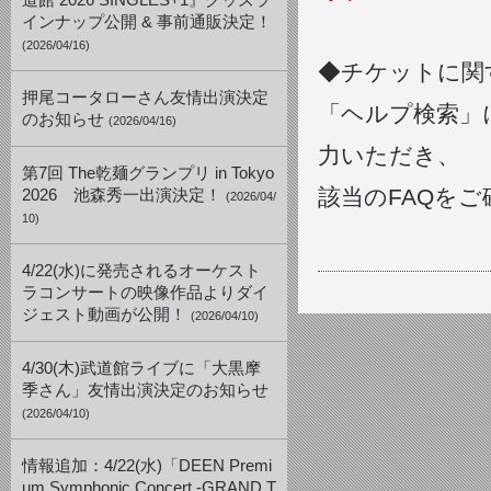
道館 2026 SINGLES+1』グッズラ
インナップ公開 & 事前通販決定！
(2026/04/16)
◆チケットに関
押尾コータローさん友情出演決定
「ヘルプ検索」
のお知らせ
(2026/04/16)
力いただき、
第7回 The乾麺グランプリ in Tokyo
該当のFAQを
2026 池森秀一出演決定！
(2026/04/
10)
4/22(水)に発売されるオーケスト
ラコンサートの映像作品よりダイ
ジェスト動画が公開！
(2026/04/10)
4/30(木)武道館ライブに「大黒摩
季さん」友情出演決定のお知らせ
(2026/04/10)
情報追加：4/22(水)「DEEN Premi
um Symphonic Concert -GRAND T