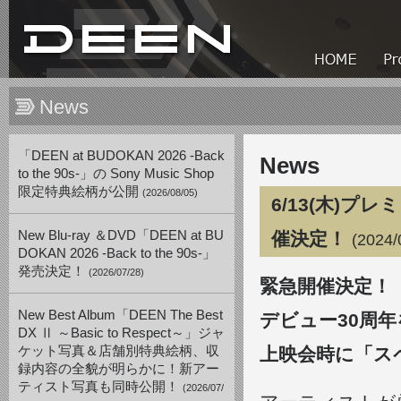
News
「DEEN at BUDOKAN 2026 -Back
News
to the 90s-」の Sony Music Shop
限定特典絵柄が公開
(2026/08/05)
6/13(木)
New Blu-ray ＆DVD「DEEN at BU
催決定！
(2024/
DOKAN 2026 -Back to the 90s-」
発売決定！
(2026/07/28)
緊急開催決定！
New Best Album「DEEN The Best
デビュー30周
DX Ⅱ ～Basic to Respect～」ジャ
ケット写真＆店舗別特典絵柄、収
上映会時に「ス
録内容の全貌が明らかに！新アー
ティスト写真も同時公開！
(2026/07/