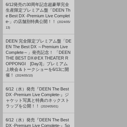
6/12発売の30周年記念超豪華完全
生産限定プレミアム盤「DEEN Th
e Best DX -Premium Live Complet
e-」の店舗別特典公開！！
(2024/05/
13)
DEEN 完全限定プレミアム盤「DE
EN The Best DX ～Premium Live
Complete～」発売記念！ 「DEEN
THE BEST DX＠EX THEATER R
OPPONGI [Day3]」プレミアム
上映会＆トークショーを6/13に開
催！
(2024/05/10)
6/12（水）発売『DEEN The Best
DX -Premium Live Complete-』ジ
ャケット写真と特典のネックスト
ラップを公開！！
(2024/05/01)
6/12（水）発売『DEEN The Best
DX -Premium Live Complete-』So