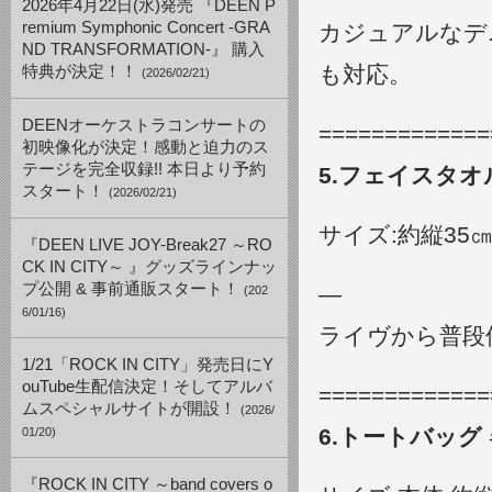
2026年4月22日(水)発売 『DEEN P
remium Symphonic Concert -GRA
カジュアルなデ
ND TRANSFORMATION-』 購入
も対応。
特典が決定！！
(2026/02/21)
DEENオーケストラコンサートの
=============
初映像化が決定！感動と迫力のス
テージを完全収録!! 本日より予約
5.フェイスタオ
スタート！
(2026/02/21)
サイズ:約縦35㎝
『DEEN LIVE JOY-Break27 ～RO
CK IN CITY～ 』グッズラインナッ
プ公開 & 事前通販スタート！
—
(202
6/01/16)
ライヴから普段
1/21「ROCK IN CITY」発売日にY
ouTube生配信決定！そしてアルバ
=============
ムスペシャルサイトが開設！
(2026/
6.トートバッグ
01/20)
『ROCK IN CITY ～band covers o