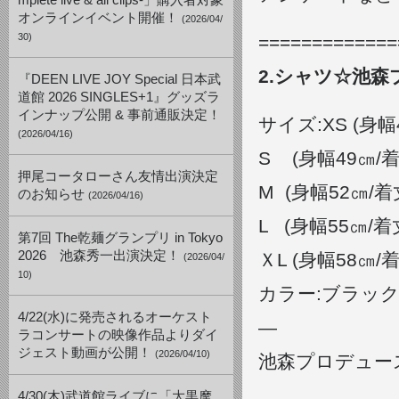
mplete live & all clips-」購入者対象
オンラインイベント開催！
(2026/04/
30)
=============
2.シャツ☆池
『DEEN LIVE JOY Special 日本武
道館 2026 SINGLES+1』グッズラ
インナップ公開 & 事前通販決定！
サイズ:XS (身幅
(2026/04/16)
S (身幅49㎝/着
押尾コータローさん友情出演決定
M (身幅52㎝/着
のお知らせ
(2026/04/16)
L (身幅55㎝/着
第7回 The乾麺グランプリ in Tokyo
2026 池森秀一出演決定！
ＸL (身幅58㎝/
(2026/04/
10)
カラー:ブラック
4/22(水)に発売されるオーケスト
—
ラコンサートの映像作品よりダイ
ジェスト動画が公開！
(2026/04/10)
池森プロデュー
4/30(木)武道館ライブに「大黒摩