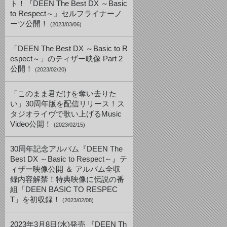
ト！『DEEN The Best DX ～Basic
to Respect～』セルフライナーノ
ーツ公開！
(2023/03/06)
「DEEN The Best DX ～Basic to R
espect～」のティザー映像 Part 2
公開！
(2023/02/20)
「このまま君だけを奪い去りた
い」30周年版を配信リリース！ス
タジオライヴで歌い上げるMusic
Video公開！
(2023/02/15)
30周年記念アルバム『DEEN The
Best DX ～Basic to Respect～』テ
ィザー映像公開 ＆ アルバム全収
録内容解禁！特典映像に伝説の番
組「DEEN BASIC TO RESPEC
T」を初収録！
(2023/02/08)
2023年3月8日(水)発売 『DEEN Th