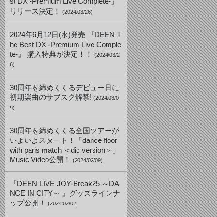
st DX -Premium Live Complete-」
リリース決定！
(2024/03/26)
2024年6月12日(水)発売 『DEEN T
he Best DX -Premium Live Comple
te-』 購入特典が決定！！
(2024/03/2
6)
30周年を締めくくるデビュー日に
初期楽曲のサブスク解禁!
(2024/03/0
9)
30周年を締めくくる全国ツアーが
いよいよスタート！「dance floor
with paris match ＜dic version＞」
Music Video公開！
(2024/02/09)
『DEEN LIVE JOY-Break25 ～DA
NCE IN CITY～ 』グッズラインナ
ップ公開！
(2024/02/02)