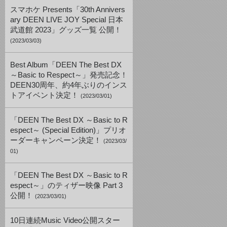
スマホケ Presents「30th Annivers
ary DEEN LIVE JOY Special 日本
武道館 2023」グッズ一覧 公開！
(2023/03/03)
Best Album「DEEN The Best DX
～Basic to Respect～」発売記念！
DEEN30周年、約4年ぶりのインス
トアイベント決定！
(2023/03/01)
「DEEN The Best DX ～Basic to R
espect～ (Special Edition)」プリオ
ーダーキャンペーン決定！
(2023/03/
01)
「DEEN The Best DX ～Basic to R
espect～」のティザー映像 Part 3
公開！
(2023/03/01)
10日連続Music Video公開スター