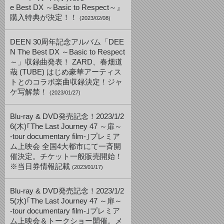
e Best DX ～Basic to Respect～』
購入特典が決定！！
(2023/02/08)
DEEN 30周年記念アルバム「DEE
N The Best DX ～Basic to Respect
～」収録曲発表！ ZARD、春畑道
哉 (TUBE) はじめ豪華アーティス
トとのコラボ楽曲収録決定！ジャ
ケ写解禁！
(2023/01/27)
Blu-ray & DVD発売記念！2023/1/2
6(木)｢The Last Journey 47 ～扉～
-tour documentary film-｣プレミア
ム上映会 全国4大都市にて一斉開
催決定。チケット一般販売開始！
※当日券情報記載
(2023/01/17)
Blu-ray & DVD発売記念！2023/1/2
5(水)｢The Last Journey 47 ～扉～
-tour documentary film-｣プレミア
ム上映会＆トークショー開催。メ