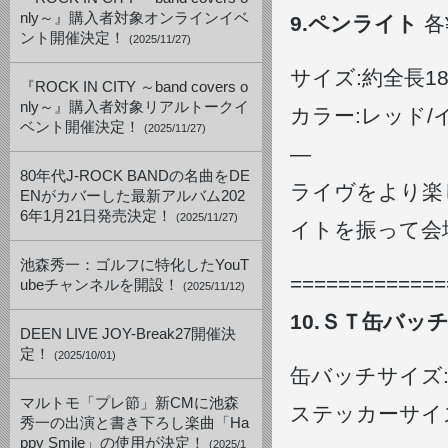
nly～』購入者対象オンラインイベ
9.ペンライト
各¥
ント開催決定！
(2025/11/27)
サイズ:約全長18
『ROCK IN CITY ～band covers o
nly～』購入者対象リアルトークイ
カラー:レッド/
ベント開催決定！
(2025/11/27)
—
80年代J-ROCK BANDの名曲をDE
ライヴをより楽
ENがカバーした最新アルバム202
6年1月21日発売決定！
(2025/11/27)
イトを振って会
池森秀一：ゴルフに特化したYouT
=============
ubeチャンネルを開設！
(2025/11/12)
10.ＳＴ缶バッ
DEEN LIVE JOY-Break27開催決
定！
(2025/10/01)
缶バッチサイズ:3
マルトモ「プレ節」新CMに池森
ステッカーサイズ:6
秀一の出演と書き下ろし楽曲「Ha
ppy Smile」の使用が決定！
(2025/1