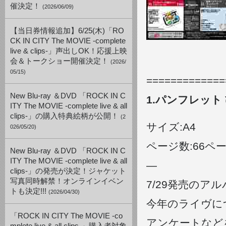
催決定！
(2026/06/09)
【当日券情報追加】6/25(木)「RO
CK IN CITY The MOVIE -complete
live & clips-」声出しOK！応援上映
会＆トークショー開催決定！
(2026/
05/15)
=============
New Blu-ray ＆DVD 「ROCK IN C
1.パンフレット
ITY The MOVIE -complete live & all
clips-」の購入特典絵柄が公開！
(2
サイズ:A4
026/05/20)
ページ数:66ペ
New Blu-ray ＆DVD 「ROCK IN C
ITY The MOVIE -complete live & all
—
clips-」の発売が決定！ジャケット
写真同時解禁！オンラインイベン
7/29発売のアル
トも決定!!!
(2026/04/30)
今年のライヴに
「ROCK IN CITY The MOVIE -co
アンケートなど