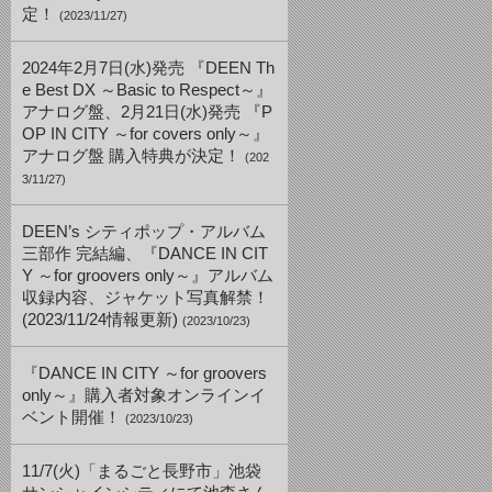
定！
(2023/11/27)
2024年2月7日(水)発売 『DEEN Th
e Best DX ～Basic to Respect～』
アナログ盤、2月21日(水)発売 『P
OP IN CITY ～for covers only～』
アナログ盤 購入特典が決定！
(202
3/11/27)
DEEN’s シティポップ・アルバム
三部作 完結編、『DANCE IN CIT
Y ～for groovers only～』アルバム
収録内容、ジャケット写真解禁！
(2023/11/24情報更新)
(2023/10/23)
『DANCE IN CITY ～for groovers
only～』購入者対象オンラインイ
ベント開催！
(2023/10/23)
11/7(火)「まるごと長野市」池袋