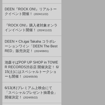
DEEN『ROCK ON!』リアルトー
クイベント開催！
(2024/11/22)
『ROCK ON!』購入者対象オンラ
インイベント開催！
(2024/11/22)
DEEN × Ch.igai Takaha コラボレ
ーションワイン「DEEN The Best
RED」販売決定！
(2024/08/01)
池森そばPOP UP SHOP in TOWE
R RECORDS渋谷店 開催決定！ 6/
15(土)にはスペシャルトークショ
ーも開催！
(2024/05/30)
6/13(木)プレミアム上映会にて
「スペシャルプレゼント抽選会」
開催決定！
(2024/05/22)