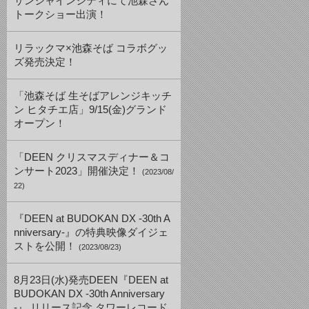
サンシャインシティにて池森さん
トークショー出演！
リラックマ×池森そば コラボグッ
ズ発売決定！
「池森そば 生そばアレンジキッチ
ン ヒタチエ店」9/15(金)グランド
オープン！
「DEEN クリスマスディナー＆コ
ンサート2023」開催決定！
(2023/08/
22)
『DEEN at BUDOKAN DX -30th A
nniversary-』の特典映像ダイジェ
ストを公開！
(2023/08/23)
8月23日(水)発売DEEN『DEEN at
BUDOKAN DX -30th Anniversary
-』 リリース記念 タワーレコード