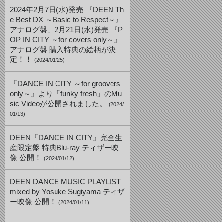
2024年2月7日(水)発売 『DEEN Th
e Best DX ～Basic to Respect～』
アナログ盤、2月21日(水)発売 『P
OP IN CITY ～for covers only～』
アナログ盤 購入特典の絵柄が決
定！！
(2024/01/25)
『DANCE IN CITY ～for groovers
only～』より「funky fresh」のMu
sic Videoが公開されました。
(2024/
01/13)
DEEN『DANCE IN CITY』完全生
産限定盤 特典Blu-ray ティザー映
像 公開！
(2024/01/12)
DEEN DANCE MUSIC PLAYLIST
mixed by Yosuke Sugiyama ティザ
ー映像 公開！
(2024/01/11)