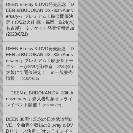
DEEN Blu-ray & DVD発売記念「D
EEN at BUDOKAN DX -30th Anniv
ersary-」プレミアム上映会開催決
定！(8/22(火)札幌・福岡、8/24(木)
名古屋) ※チケット発売情報追加
(2023/8/21)
DEEN Blu-ray & DVD発売記念「D
EEN at BUDOKAN DX -30th Anniv
ersary-」プレミアム上映会＆トー
クショーが8/20(日)東京、8/25(金)
大阪にて開催決定！ ※一般発売
情報！
(2023/07/12)
『DEEN at BUDOKAN DX -30th A
nniversary-』購入者対象オンライ
ンイベント開催！
(2023/06/22)
DEEN 30周年記念の日本武道館LI
VE、全曲完全収録のBlu-ray & DV
Dリリース決定！(オンラインイベ