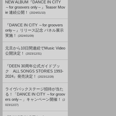
NEW ALBUM『DANCE IN CITY
～for groovers only～』Teaser Mov
ie 連続公開！
(2024/01/10)
『DANCE IN CITY ～for groovers
only～』リリース記念 パネル展示
実施！
(2024/01/09)
元旦から10日間連続でMusic Video
公開決定！
(2023/12/31)
『DEEN 30周年公式ガイドブッ
ク ALL SONGS STORIES 1993-
2024』発売決定！
(2023/12/28)
ライヴバックステージ招待が当た
る！「DANCE IN CITY ～for groov
ers only～」キャンペーン開催！
(2
023/12/27)