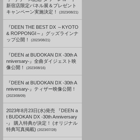
新宿店限定パネル展＆プレゼント
キャンペーン実施決定！
(2023/08/21)
『DEEN THE BEST DX ～KYOTO
& ROPPONGI～』グッズラインナ
ップ公開！
(2023/08/21)
『DEEN at BUDOKAN DX -30th A
nniversary-』全曲ダイジェスト映
像公開！
(2023/08/16)
『DEEN at BUDOKAN DX -30th A
nniversary-』ティザー映像公開！
(2023/08/09)
2023年8月23日(水)発売 『DEEN a
t BUDOKAN DX -30th Anniversary
-』 購入特典が決定！ (オリジナル
特典写真掲載)
(2023/07/28)