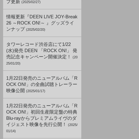
プ更新
(2025/02/27)
情報更新『DEEN LIVE JOY-Break
26 ～ROCK ON!～ 』グッズライ
ンナップ
(2025/02/20)
タワーレコード渋谷店にて1/22
(水)発売 DEEN 「ROCK ON!」 発
売記念キャンペーン開催決定！
(20
25/01/20)
1月22日発売のニューアルバム「R
OCK ON!」の全曲試聴トレーラー
映像公開
(2025/01/17)
1月22日発売のニューアルバム「R
OCK ON!」初回生産限定盤の特典
Blu-rayからプレミアムライヴのダ
イジェスト映像を先行公開！
(2025/
01/14)