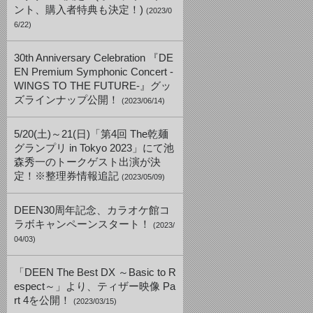
ント、購入者特典も決定！)
(2023/0
6/22)
30th Anniversary Celebration 『DE
EN Premium Symphonic Concert -
WINGS TO THE FUTURE-』グッ
ズラインナップ公開！
(2023/06/14)
5/20(土)～21(日)「第4回 The乾麺
グランプリ in Tokyo 2023」にて池
森秀一のトークゲスト出演が決
定！※整理券情報追記
(2023/05/09)
DEEN30周年記念、カラオケ館コ
ラボキャンペーンスタート！
(2023/
04/03)
「DEEN The Best DX ～Basic to R
espect～」より、ティザー映像 Pa
rt 4を公開！
(2023/03/15)