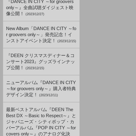
『DANCE IN CITY ～for groovers
only～』全曲試聴ダイジェスト映
像公開！
(2023/12/27)
New Album「DANCE IN CITY ～fo
r groovers only～」発売記念！イ
ンストアイベント決定！
(2023/12/15)
『DEEN クリスマスディナー＆コ
ンサート2023』グッズラインナッ
プ公開！
(2023/12/15)
ニューアルバム『DANCE IN CITY
～for groovers only～』購入者特典
デザイン決定！
(2023/12/11)
最新ベストアルバム『DEEN The
Best DX ～Basic to Respect～』と
ジャパニーズ・シティポップ・カ
バーアルバム『POP IN CITY ～for
covers only～』のアナログ化決