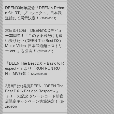
DEEN30周年記念「DEEN × Rebor
n SHIRT」プロジェクト、日本武
道館にて展示決定！
(2023/03/11)
本日3月10日、DEENのCDデビュ
ー30周年！「このまま君だけを奪
い去りたい (DEEN The Best DX)
Music Video -日本武道館ヒストリ
ー ver.-」を公開！
(2023/03/10)
「DEEN The Best DX ～Basic to R
espect～」より「RUN RUN RU
N」 MV解禁！
(2023/03/08)
3月8日(水)発売DEEN『DEEN The
Best DX ～Basic to Respect～』
リリース記念 タワーレコード新宿
店限定キャンペーン実施決定！
(20
23/03/06)