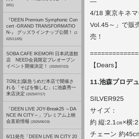
—
0/01)
4/18 東京キ
『DEEN Premium Symphonic Con
Vol.45～」
cert -GRAND TRANSFORMATIO
N-』 グッズラインナップ公開！
(2
売！
025/11/05)
=============
SOBA CAFE IKEMORI 日本武道館
店 NEED会員限定プレオープン
【Dears】
イベント開催決定！
(2025/07/23)
11.池森プロデュー
7/26(土)阪急うめだ本店で開催さ
れる「そばを愉しむ」に池森秀一
来店決定
(2025/07/17)
SILVER925
「DEEN LIVE JOY-Break25 ～DA
サイズ：
NCE IN CITY～」プレミアム上映
約 縦:2.1㎝×横:2
会直前情報
(2025/06/19)
チェーン 約45c
6/11発売「DEEN LIVE IN CITY 20