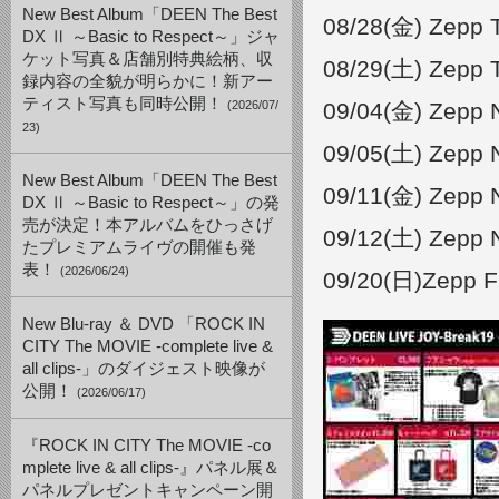
New Best Album「DEEN The Best
08/28(金) Ze
DX Ⅱ ～Basic to Respect～」ジャ
ケット写真＆店舗別特典絵柄、収
08/29(土) Zepp
録内容の全貌が明らかに！新アー
ティスト写真も同時公開！
(2026/07/
09/04(金) Zep
23)
09/05(土) Zep
New Best Album「DEEN The Best
09/11(金) Zep
DX Ⅱ ～Basic to Respect～」の発
売が決定！本アルバムをひっさげ
09/12(土) Zep
たプレミアムライヴの開催も発
表！
(2026/06/24)
09/20(日)Zep
New Blu-ray ＆ DVD 「ROCK IN
CITY The MOVIE -complete live &
all clips-」のダイジェスト映像が
公開！
(2026/06/17)
『ROCK IN CITY The MOVIE -co
mplete live & all clips-』パネル展＆
パネルプレゼントキャンペーン開