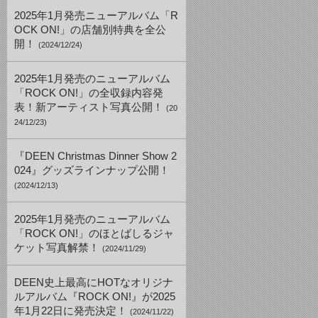
2025年1月発売ニューアルバム「R
OCK ON!」の店舗別特典を全公
開！
(2024/12/24)
2025年1月発売のニューアルバム
「ROCK ON!」の全収録内容発
表！新アーティスト写真公開！
(20
24/12/23)
『DEEN Christmas Dinner Show 2
024』グッズラインナップ公開！
(2024/12/13)
2025年1月発売のニューアルバム
「ROCK ON!」のほとばしるジャ
ケット写真解禁！
(2024/11/29)
DEEN史上最高にHOTなオリジナ
ルアルバム『ROCK ON!』が2025
年1月22日に発売決定！
(2024/11/22)