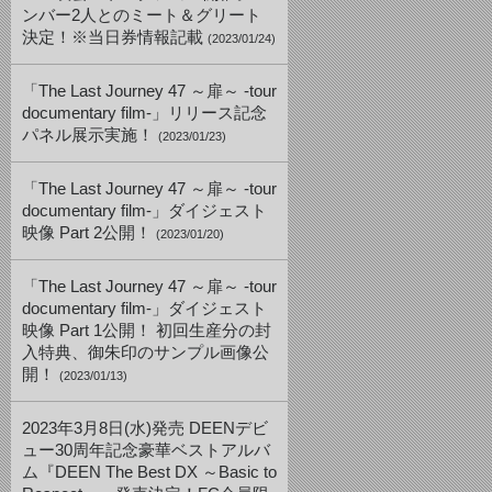
ンバー2人とのミート＆グリート
決定！※当日券情報記載
(2023/01/24)
「The Last Journey 47 ～扉～ -tour
documentary film-」リリース記念
パネル展示実施！
(2023/01/23)
「The Last Journey 47 ～扉～ -tour
documentary film-」ダイジェスト
映像 Part 2公開！
(2023/01/20)
「The Last Journey 47 ～扉～ -tour
documentary film-」ダイジェスト
映像 Part 1公開！ 初回生産分の封
入特典、御朱印のサンプル画像公
開！
(2023/01/13)
2023年3月8日(水)発売 DEENデビ
ュー30周年記念豪華ベストアルバ
ム『DEEN The Best DX ～Basic to