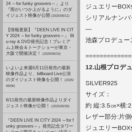
24 ～for funky groovers～」より
ジュエリーBOX
『雨がいつか上がるように』のダ
イジェスト映像が公開
(2025/06/11)
シリアルナンバー
—
【情報更新】『DEEN LIVE IN CIT
Y 2024 ～for funky groovers～』 Bl
池森プロデュー
u-ray & DVD発売記念！プレミア
ム上映会＆トークショーが東京・
大阪で開催決定！
(2025/06/10)
=============
12.山根プロデ
いよいよ来週6月11日発売の最新
映像作品より、billboard Live公演
のダイジェスト映像を公開！
(2025/
SILVER925
06/06)
サイズ：
6/11発売の最新映像作品よりダイ
約 縦:3.5㎝×横:2
ジェスト映像が公開！
(2025/05/30)
レザー部分:片側
『DEEN LIVE IN CITY 2024 ～for f
unky groovers～』発売記念タワー
ジュエリーBOX