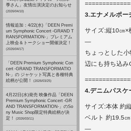
=============
季さん」友情出演決定のお知らせ
(2026/04/10)
3.エナメルポー
情報追加：4/22(水)「DEEN Premi
サイズ:縦10㎝×
um Symphonic Concert -GRAND T
RANSFORMATION-」プレミアム
—
上映会＆トークショー開催決定！
(2026/04/17)
ちょっとした小
辺にも持ち込み
「DEEN Premium Symphonic Con
cert -GRAND TRANSFORMATIO
N-」の ジャケット写真と各種特典
=============
絵柄が公開！
(2026/03/25)
4.デニムパスケ
4月22日(水)発売 映像作品「DEEN
Premium Symphonic Concert -GR
サイズ:本体 約縦
AND TRANSFORMATION-」のSo
ny Music Shop限定特典絵柄が決
ベルト 約19.5㎝
定！
(2026/03/11)
—