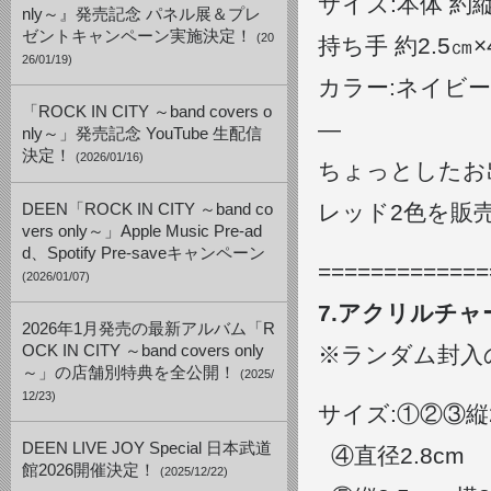
サイズ:本体 約縦
nly～』発売記念 パネル展＆プレ
ゼントキャンペーン実施決定！
(20
持ち手 約2.5㎝×
26/01/19)
カラー:ネイビー
「ROCK IN CITY ～band covers o
—
nly～」発売記念 YouTube 生配信
決定！
(2026/01/16)
ちょっとしたお
レッド2色を販
DEEN「ROCK IN CITY ～band co
vers only～」Apple Music Pre-ad
d、Spotify Pre-saveキャンペーン
=============
(2026/01/07)
7.アクリルチャ
2026年1月発売の最新アルバム「R
OCK IN CITY ～band covers only
※ランダム封入
～」の店舗別特典を全公開！
(2025/
12/23)
サイズ:①②③縦2.
DEEN LIVE JOY Special 日本武道
④直径2.8cm
館2026開催決定！
(2025/12/22)