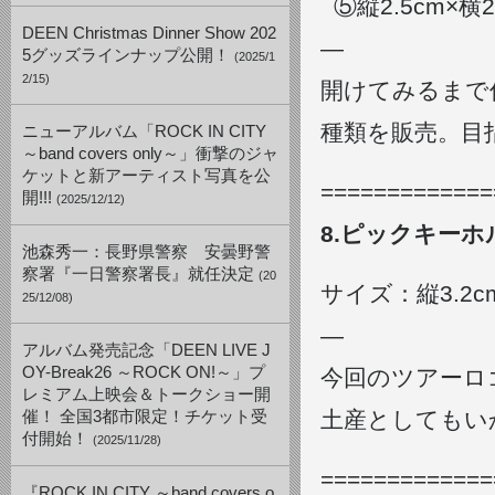
⑤縦2.5cm×横2
DEEN Christmas Dinner Show 202
—
5グッズラインナップ公開！
(2025/1
2/15)
開けてみるまで
種類を販売。目
ニューアルバム「ROCK IN CITY
～band covers only～」衝撃のジャ
ケットと新アーティスト写真を公
=============
開!!!
(2025/12/12)
8.ピックキーホ
池森秀一：長野県警察 安曇野警
察署『一日警察署長』就任決定
(20
サイズ：縦3.2cm
25/12/08)
—
アルバム発売記念「DEEN LIVE J
OY-Break26 ～ROCK ON!～」プ
今回のツアーロ
レミアム上映会＆トークショー開
土産としてもい
催！ 全国3都市限定！チケット受
付開始！
(2025/11/28)
=============
『ROCK IN CITY ～band covers o