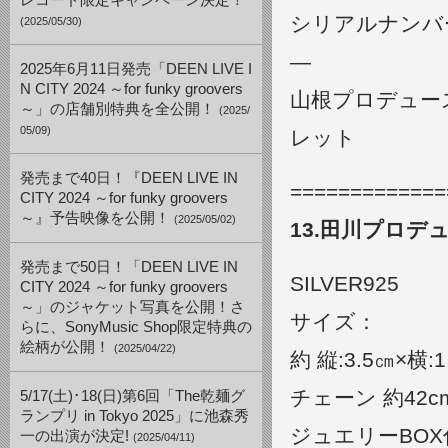
レコード限定キャンペーン決定！
シリアルナンバー
(2025/05/30)
—
2025年6月11日発売「DEEN LIVE I
N CITY 2024 ～for funky groovers
山根プロデュー
～」の店舗別特典を全公開！
(2025/
05/09)
レット
発売まで40日！『DEEN LIVE IN
=============
CITY 2024 ～for funky groovers
～』予告映像を公開！
(2025/05/02)
13.田川プロデ
発売まで50日！「DEEN LIVE IN
SILVER925
CITY 2024 ～for funky groovers
～」のジャケット写真を公開！さ
サイズ：
らに、SonyMusic Shop限定特典の
絵柄が公開！
(2025/04/22)
約 縦:3.5㎝×横:1
チェーン 約42c
5/17(土)･18(日)第6回「The乾麺グ
ランプリ in Tokyo 2025」に池森秀
ジュエリーBOX
一の出演が決定!
(2025/04/11)