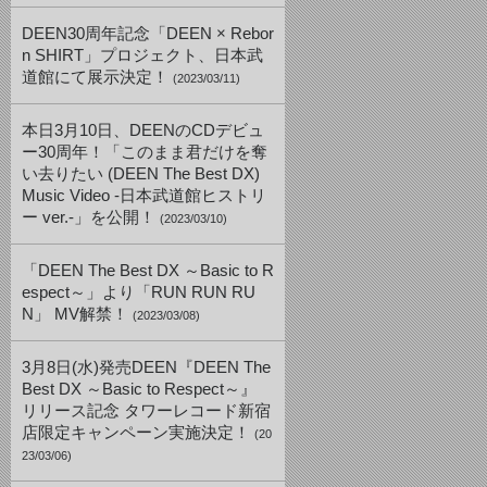
DEEN30周年記念「DEEN × Rebor
n SHIRT」プロジェクト、日本武
道館にて展示決定！
(2023/03/11)
本日3月10日、DEENのCDデビュ
ー30周年！「このまま君だけを奪
い去りたい (DEEN The Best DX)
Music Video -日本武道館ヒストリ
ー ver.-」を公開！
(2023/03/10)
「DEEN The Best DX ～Basic to R
espect～」より「RUN RUN RU
N」 MV解禁！
(2023/03/08)
3月8日(水)発売DEEN『DEEN The
Best DX ～Basic to Respect～』
リリース記念 タワーレコード新宿
店限定キャンペーン実施決定！
(20
23/03/06)