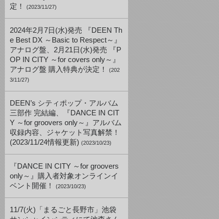
定！
(2023/11/27)
2024年2月7日(水)発売 『DEEN Th
e Best DX ～Basic to Respect～』
アナログ盤、2月21日(水)発売 『P
OP IN CITY ～for covers only～』
アナログ盤 購入特典が決定！
(202
3/11/27)
DEEN’s シティポップ・アルバム
三部作 完結編、『DANCE IN CIT
Y ～for groovers only～』アルバム
収録内容、ジャケット写真解禁！
(2023/11/24情報更新)
(2023/10/23)
『DANCE IN CITY ～for groovers
only～』購入者対象オンラインイ
ベント開催！
(2023/10/23)
11/7(火)「まるごと長野市」池袋