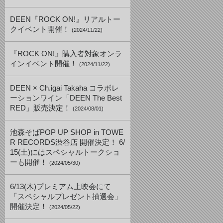
DEEN『ROCK ON!』リアルトー
クイベント開催！
(2024/11/22)
『ROCK ON!』購入者対象オンラ
インイベント開催！
(2024/11/22)
DEEN × Ch.igai Takaha コラボレ
ーションワイン「DEEN The Best
RED」販売決定！
(2024/08/01)
池森そばPOP UP SHOP in TOWE
R RECORDS渋谷店 開催決定！ 6/
15(土)にはスペシャルトークショ
ーも開催！
(2024/05/30)
6/13(木)プレミアム上映会にて
「スペシャルプレゼント抽選会」
開催決定！
(2024/05/22)