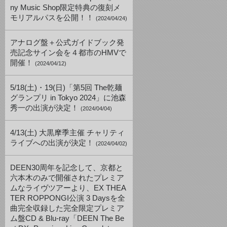
ny Music Shop限定特典の復刻メ
モリアルパスを公開！！
(2024/04/24)
アナログ盤＋公式ガイドブック発
売記念サイン会を４都市のHMVで
開催！
(2024/04/12)
5/18(土)・19(日)「第5回 The乾麺
グランプリ in Tokyo 2024」に池森
秀一の出演が決定！
(2024/04/04)
4/13(土) 大黒摩季主催 チャリティ
ライブへの出演が決定！
(2024/04/02)
DEEN30周年を記念して、京都と
六本木のみで開催されたプレミア
ムなライヴツアーより、EX THEA
TER ROPPONGI公演 3 Daysを全
曲完全収録した完全限定プレミア
ム盤CD & Blu-ray「DEEN The Be