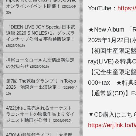
mplete live & all clips-」購入者対象
オンラインイベント開催！
(2026/04/
YouTube：
https:
30)
『DEEN LIVE JOY Special 日本武
★New Album 「
道館 2026 SINGLES+1』グッズラ
インナップ公開 & 事前通販決定！
2025年1月22日
(2026/04/16)
【初回生産限定盤(2CD
押尾コータローさん友情出演決定
ray(LIVE)＆
のお知らせ
(2026/04/16)
【完全生産限定盤(C
第7回 The乾麺グランプリ in Tokyo
000+tax ★特典
2026 池森秀一出演決定！
(2026/04/
【通常盤(CD)】ESC
10)
4/22(水)に発売されるオーケスト
▼CD購入はこち
ラコンサートの映像作品よりダイ
ジェスト動画が公開！
(2026/04/10)
https://erj.lnk.to
4/30(木)武道館ライブに「大黒摩