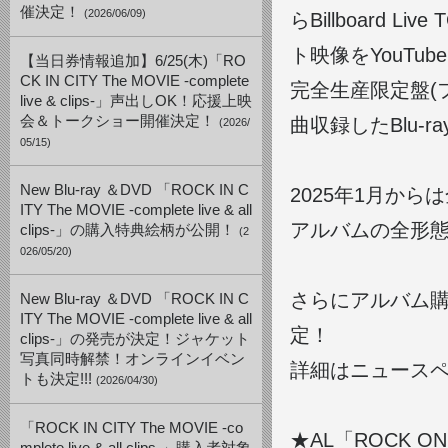
催決定！
(2026/06/09)
らBillboard 
ト映像をYouTu
【当日券情報追加】6/25(木)「RO
CK IN CITY The MOVIE -complete
完全生産限定盤(フ
live & clips-」声出しOK！応援上映
会＆トークショー開催決定！
曲収録したBlu-
(2026/
05/15)
New Blu-ray ＆DVD 「ROCK IN C
2025年1月か
ITY The MOVIE -complete live & all
アルバムの全形
clips-」の購入特典絵柄が公開！
(2
026/05/20)
さらにアルバム
New Blu-ray ＆DVD 「ROCK IN C
ITY The MOVIE -complete live & all
定！
clips-」の発売が決定！ジャケット
写真同時解禁！オンラインイベン
詳細はニュース
トも決定!!!
(2026/04/30)
「ROCK IN CITY The MOVIE -co
★AL「ROCK O