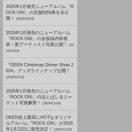
2025年1月発売ニューアルバム「R
OCK ON!」の店舗別特典を全公
開！
(2024/12/24)
2025年1月発売のニューアルバム
「ROCK ON!」の全収録内容発
表！新アーティスト写真公開！
(20
24/12/23)
『DEEN Christmas Dinner Show 2
024』グッズラインナップ公開！
(2024/12/13)
2025年1月発売のニューアルバム
「ROCK ON!」のほとばしるジャ
ケット写真解禁！
(2024/11/29)
DEEN史上最高にHOTなオリジナ
ルアルバム『ROCK ON!』が2025
年1月22日に発売決定！
(2024/11/22)