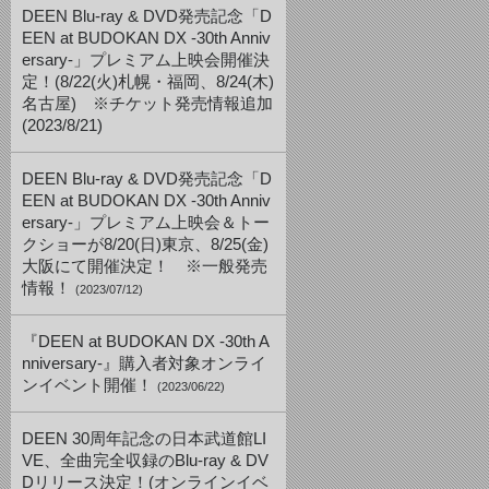
DEEN Blu-ray & DVD発売記念「D
EEN at BUDOKAN DX -30th Anniv
ersary-」プレミアム上映会開催決
定！(8/22(火)札幌・福岡、8/24(木)
名古屋) ※チケット発売情報追加
(2023/8/21)
DEEN Blu-ray & DVD発売記念「D
EEN at BUDOKAN DX -30th Anniv
ersary-」プレミアム上映会＆トー
クショーが8/20(日)東京、8/25(金)
大阪にて開催決定！ ※一般発売
情報！
(2023/07/12)
『DEEN at BUDOKAN DX -30th A
nniversary-』購入者対象オンライ
ンイベント開催！
(2023/06/22)
DEEN 30周年記念の日本武道館LI
VE、全曲完全収録のBlu-ray & DV
Dリリース決定！(オンラインイベ