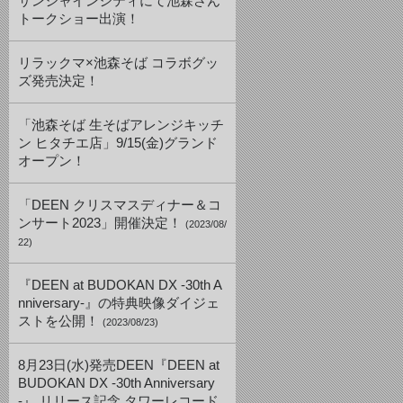
サンシャインシティにて池森さん
トークショー出演！
リラックマ×池森そば コラボグッ
ズ発売決定！
「池森そば 生そばアレンジキッチ
ン ヒタチエ店」9/15(金)グランド
オープン！
「DEEN クリスマスディナー＆コ
ンサート2023」開催決定！
(2023/08/
22)
『DEEN at BUDOKAN DX -30th A
nniversary-』の特典映像ダイジェ
ストを公開！
(2023/08/23)
8月23日(水)発売DEEN『DEEN at
BUDOKAN DX -30th Anniversary
-』 リリース記念 タワーレコード