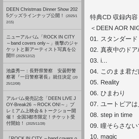
DEEN Christmas Dinner Show 202
5グッズラインナップ公開！
特典CD 収録内
(2025/1
2/15)
＜DEEN AOR NIGH
ニューアルバム「ROCK IN CITY
01. スタンダー
～band covers only～」衝撃のジャ
02. 真夜中のドア/S
ケットと新アーティスト写真を公
開!!!
(2025/12/12)
03. i...
04. このまま君だけ
池森秀一：長野県警察 安曇野警
察署『一日警察署長』就任決定
(20
05. Reality
25/12/08)
06. ひまわり
アルバム発売記念「DEEN LIVE J
07. ユートピア
OY-Break26 ～ROCK ON!～」プ
レミアム上映会＆トークショー開
08. step in time
催！ 全国3都市限定！チケット受
付開始！
(2025/11/28)
09. 瞳そらさないで 
10. magic
『ROCK IN CITY ～band covers o