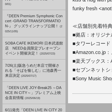
0/01)
funky fresh <
『DEEN Premium Symphonic Con
cert -GRAND TRANSFORMATIO
≪店舗別先着特
N-』 グッズラインナップ公開！
(2
025/11/05)
■拠店：オリジナ
■タワーレコード
SOBA CAFE IKEMORI 日本武道館
店 NEED会員限定プレオープン
■Amazon.co
イベント開催決定！
(2025/07/23)
■楽天ブックス：
7/26(土)阪急うめだ本店で開催さ
■セブンネットシ
れる「そばを愉しむ」に池森秀一
来店決定
(2025/07/17)
■Sony Musi
「DEEN LIVE JOY-Break25 ～DA
NCE IN CITY～」プレミアム上映
会直前情報
(2025/06/19)
6/11発売「DEEN LIVE IN CITY 20