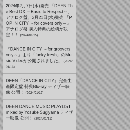
2024年2月7日(水)発売 『DEEN Th
e Best DX ～Basic to Respect～』
アナログ盤、2月21日(水)発売 『P
OP IN CITY ～for covers only～』
アナログ盤 購入特典の絵柄が決
定！！
(2024/01/25)
『DANCE IN CITY ～for groovers
only～』より「funky fresh」のMu
sic Videoが公開されました。
(2024/
01/13)
DEEN『DANCE IN CITY』完全生
産限定盤 特典Blu-ray ティザー映
像 公開！
(2024/01/12)
DEEN DANCE MUSIC PLAYLIST
mixed by Yosuke Sugiyama ティザ
ー映像 公開！
(2024/01/11)