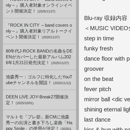
nly～』購入者対象オンラインイベ
ント開催決定！
(2025/11/27)
Blu-ray 収
『ROCK IN CITY ～band covers o
＜MUSIC VID
nly～』購入者対象リアルトークイ
ベント開催決定！
step in time
(2025/11/27)
funky fresh
80年代J-ROCK BANDの名曲をDE
ENがカバーした最新アルバム202
dance floor with 
6年1月21日発売決定！
(2025/11/27)
groover
池森秀一：ゴルフに特化したYouT
on the beat
ubeチャンネルを開設！
(2025/11/12)
fever pitch
DEEN LIVE JOY-Break27開催決
mirror ball <dic v
定！
(2025/10/01)
shining eternal lig
マルトモ「プレ節」新CMに池森
last dance
秀一の出演と書き下ろし楽曲「Ha
ppy Smile」の使用が決定！
kiss & hug with p
(2025/1