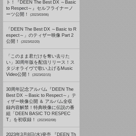
ト！『DEEN The Best DX ～Basic
to Respect～』セルフライナーノ
ーツ公開！
(2023/03/06)
「DEEN The Best DX ～Basic to R
espect～」のティザー映像 Part 2
公開！
(2023/02/20)
「このまま君だけを奪い去りた
い」30周年版を配信リリース！ス
タジオライヴで歌い上げるMusic
Video公開！
(2023/02/15)
30周年記念アルバム『DEEN The
Best DX ～Basic to Respect～』テ
ィザー映像公開 ＆ アルバム全収
録内容解禁！特典映像に伝説の番
組「DEEN BASIC TO RESPEC
T」を初収録！
(2023/02/08)
2023年3月8日(水)発売 『DEEN Th