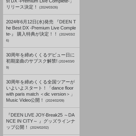
st DX -Premium Live Complete-」
リリース決定！
(2024/03/26)
2024年6月12日(水)発売 『DEEN T
he Best DX -Premium Live Comple
te-』 購入特典が決定！！
(2024/03/2
6)
30周年を締めくくるデビュー日に
初期楽曲のサブスク解禁!
(2024/03/0
9)
30周年を締めくくる全国ツアーが
いよいよスタート！「dance floor
with paris match ＜dic version＞」
Music Video公開！
(2024/02/09)
『DEEN LIVE JOY-Break25 ～DA
NCE IN CITY～ 』グッズラインナ
ップ公開！
(2024/02/02)