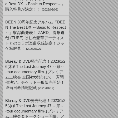
e Best DX ～Basic to Respect～』
購入特典が決定！！
(2023/02/08)
DEEN 30周年記念アルバム「DEE
N The Best DX ～Basic to Respect
～」収録曲発表！ ZARD、春畑道
哉 (TUBE) はじめ豪華アーティス
トとのコラボ楽曲収録決定！ジャ
ケ写解禁！
(2023/01/27)
Blu-ray & DVD発売記念！2023/1/2
6(木)｢The Last Journey 47 ～扉～
-tour documentary film-｣プレミア
ム上映会 全国4大都市にて一斉開
催決定。チケット一般販売開始！
※当日券情報記載
(2023/01/17)
Blu-ray & DVD発売記念！2023/1/2
5(水)｢The Last Journey 47 ～扉～
-tour documentary film-｣プレミア
ム上映会＆トークショー開催。メ