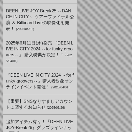
DEEN LIVE JOY-Break25 ～DAN
CE IN CITY～ ツアーファイナル公
演 ＆ Billboard Liveの映像化を発
表！
(2025/04/01)
2025年6月11日(水)発売 『DEEN L
IVE IN CITY 2024 ～for funky groo
vers～』 購入特典が決定！！
(202
5/04/01)
『DEEN LIVE IN CITY 2024 ～for f
unky groovers～』購入者対象オン
ラインイベント開催！
(2025/04/01)
【重要】SNSなりすましアカウン
トに関するお知らせ
(2025/03/26)
追加アイテム有り！『DEEN LIVE
JOY-Break26』グッズラインナッ