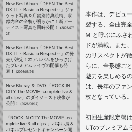
New Best Album「DEEN The Best
DX Ⅱ ～Basic to Respect～」ジャ
本作は、デビュー
ケット写真＆店舗別特典絵柄、収
録内容の全貌が明らかに！新アー
裂する、全曲完全オリ
ティスト写真も同時公開！
(2026/07/
M”と呼ぶにふさ
23)
ドが満載。また
New Best Album「DEEN The Best
DX Ⅱ ～Basic to Respect～」の発
のリスペクトが
売が決定！本アルバムをひっさげ
らに、全形態ごと
たプレミアムライヴの開催も発
表！
(2026/06/24)
魅力を楽しめるの
は、長年のファン
New Blu-ray ＆ DVD 「ROCK IN
CITY The MOVIE -complete live &
枚となっている
all clips-」のダイジェスト映像が
公開！
(2026/06/17)
初回生産限定盤はB
『ROCK IN CITY The MOVIE -co
mplete live & all clips-』パネル展＆
UTのプレミアムライヴ
パネルプレゼントキャンペーン開