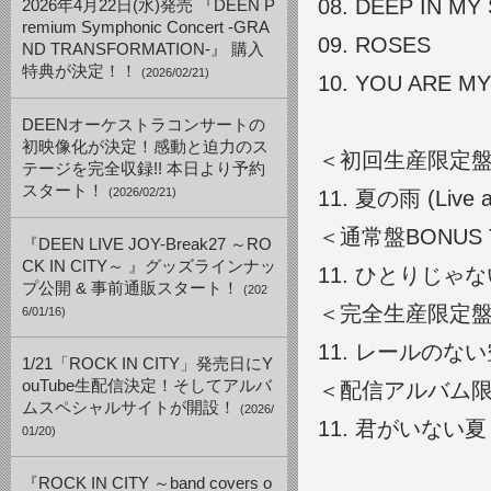
08.
DEEP IN M
2026年4月22日(水)発売 『DEEN P
remium Symphonic Concert -GRA
09.
ROSES
ND TRANSFORMATION-』 購入
特典が決定！！
(2026/02/21)
10.
YOU ARE MY
DEENオーケストラコンサートの
初映像化が決定！感動と迫力のス
＜初回生産限定盤 B
テージを完全収録!! 本日より予約
スタート！
(2026/02/21)
11. 夏の雨 (Live at
＜通常盤BONUS 
『DEEN LIVE JOY-Break27 ～RO
CK IN CITY～ 』グッズラインナッ
11. ひとりじゃない ～S
プ公開 & 事前通販スタート！
(202
＜完全生産限定盤 B
6/01/16)
11. レールのない空へ (
1/21「ROCK IN CITY」発売日にY
ouTube生配信決定！そしてアルバ
＜配信アルバム限定
ムスペシャルサイトが開設！
(2026/
11. 君がいない夏 <aco
01/20)
『ROCK IN CITY ～band covers o