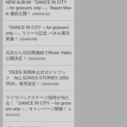
NEW ALBUM『DANCE IN CITY
～for groovers only～』Teaser Mov
ie 連続公開！
(2024/01/10)
『DANCE IN CITY ～for groovers
only～』リリース記念 パネル展示
実施！
(2024/01/09)
元旦から10日間連続でMusic Video
公開決定！
(2023/12/31)
『DEEN 30周年公式ガイドブッ
ク ALL SONGS STORIES 1993-
2024』発売決定！
(2023/12/28)
ライヴバックステージ招待が当た
る！「DANCE IN CITY ～for groov
ers only～」キャンペーン開催！
(2
023/12/27)