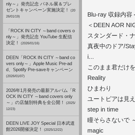
nly～』発売記念 パネル展＆プレ
ゼントキャンペーン実施決定！
(20
Blu-ray 収
26/01/19)
＜DEEN AOR NIGH
「ROCK IN CITY ～band covers o
スタンダード・
nly～」発売記念 YouTube 生配信
決定！
(2026/01/16)
真夜中のドア/Stay 
i...
DEEN「ROCK IN CITY ～band co
vers only～」Apple Music Pre-ad
このまま君だけを奪い去
d、Spotify Pre-saveキャンペーン
(2026/01/07)
Reality
ひまわり
2026年1月発売の最新アルバム「R
OCK IN CITY ～band covers only
ユートピアは見
～」の店舗別特典を全公開！
(2025/
step in time
12/23)
瞳そらさないで ～Jaw
DEEN LIVE JOY Special 日本武道
館2026開催決定！
magic
(2025/12/22)