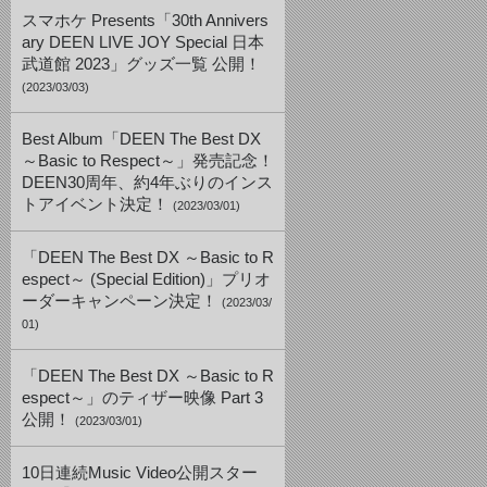
スマホケ Presents「30th Annivers
ary DEEN LIVE JOY Special 日本
武道館 2023」グッズ一覧 公開！
(2023/03/03)
Best Album「DEEN The Best DX
～Basic to Respect～」発売記念！
DEEN30周年、約4年ぶりのインス
トアイベント決定！
(2023/03/01)
「DEEN The Best DX ～Basic to R
espect～ (Special Edition)」プリオ
ーダーキャンペーン決定！
(2023/03/
01)
「DEEN The Best DX ～Basic to R
espect～」のティザー映像 Part 3
公開！
(2023/03/01)
10日連続Music Video公開スター