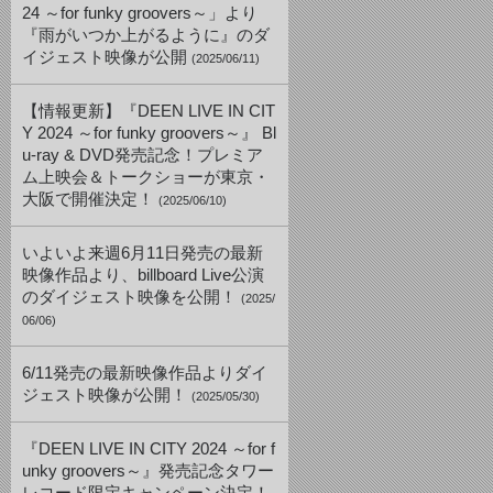
24 ～for funky groovers～」より
『雨がいつか上がるように』のダ
イジェスト映像が公開
(2025/06/11)
【情報更新】『DEEN LIVE IN CIT
Y 2024 ～for funky groovers～』 Bl
u-ray & DVD発売記念！プレミア
ム上映会＆トークショーが東京・
大阪で開催決定！
(2025/06/10)
いよいよ来週6月11日発売の最新
映像作品より、billboard Live公演
のダイジェスト映像を公開！
(2025/
06/06)
6/11発売の最新映像作品よりダイ
ジェスト映像が公開！
(2025/05/30)
『DEEN LIVE IN CITY 2024 ～for f
unky groovers～』発売記念タワー