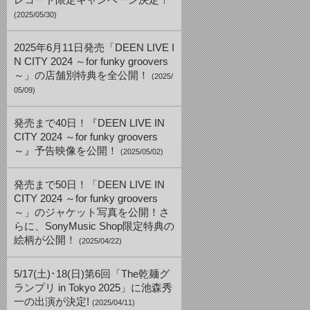
レコード限定キャンペーン決定！
(2025/05/30)
2025年6月11日発売「DEEN LIVE I
N CITY 2024 ～for funky groovers
～」の店舗別特典を全公開！
(2025/
05/09)
発売まで40日！『DEEN LIVE IN
CITY 2024 ～for funky groovers
～』予告映像を公開！
(2025/05/02)
発売まで50日！「DEEN LIVE IN
CITY 2024 ～for funky groovers
～」のジャケット写真を公開！さ
らに、SonyMusic Shop限定特典の
絵柄が公開！
(2025/04/22)
5/17(土)･18(日)第6回「The乾麺グ
ランプリ in Tokyo 2025」に池森秀
一の出演が決定!
(2025/04/11)