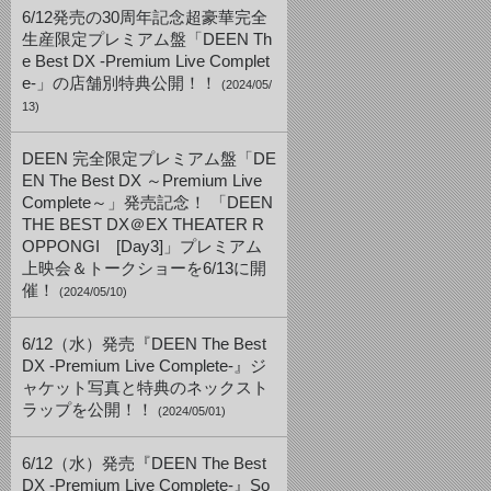
6/12発売の30周年記念超豪華完全
生産限定プレミアム盤「DEEN Th
e Best DX -Premium Live Complet
e-」の店舗別特典公開！！
(2024/05/
13)
DEEN 完全限定プレミアム盤「DE
EN The Best DX ～Premium Live
Complete～」発売記念！ 「DEEN
THE BEST DX＠EX THEATER R
OPPONGI [Day3]」プレミアム
上映会＆トークショーを6/13に開
催！
(2024/05/10)
6/12（水）発売『DEEN The Best
DX -Premium Live Complete-』ジ
ャケット写真と特典のネックスト
ラップを公開！！
(2024/05/01)
6/12（水）発売『DEEN The Best
DX -Premium Live Complete-』So