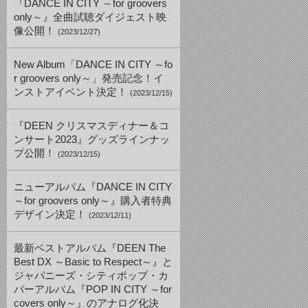
『DANCE IN CITY ～for groovers
only～』全曲試聴ダイジェスト映
像公開！
(2023/12/27)
New Album「DANCE IN CITY ～fo
r groovers only～」発売記念！イ
ンストアイベント決定！
(2023/12/15)
『DEEN クリスマスディナー＆コ
ンサート2023』グッズラインナッ
プ公開！
(2023/12/15)
ニューアルバム『DANCE IN CITY
～for groovers only～』購入者特典
デザイン決定！
(2023/12/11)
最新ベストアルバム『DEEN The
Best DX ～Basic to Respect～』と
ジャパニーズ・シティポップ・カ
バーアルバム『POP IN CITY ～for
covers only～』のアナログ化決