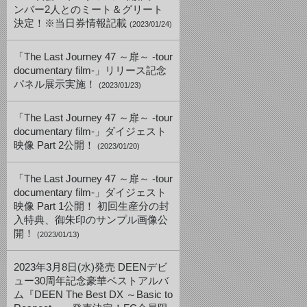
ンバー2人とのミート＆グリート
決定！※当日券情報記載
(2023/01/24)
「The Last Journey 47 ～扉～ -tour
documentary film-」リリース記念
パネル展示実施！
(2023/01/23)
「The Last Journey 47 ～扉～ -tour
documentary film-」ダイジェスト
映像 Part 2公開！
(2023/01/20)
「The Last Journey 47 ～扉～ -tour
documentary film-」ダイジェスト
映像 Part 1公開！ 初回生産分の封
入特典、御朱印のサンプル画像公
開！
(2023/01/13)
2023年3月8日(水)発売 DEENデビ
ュー30周年記念豪華ベストアルバ
ム『DEEN The Best DX ～Basic to