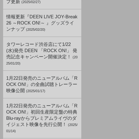
プ更新
(2025/02/27)
情報更新『DEEN LIVE JOY-Break
26 ～ROCK ON!～ 』グッズライ
ンナップ
(2025/02/20)
タワーレコード渋谷店にて1/22
(水)発売 DEEN 「ROCK ON!」 発
売記念キャンペーン開催決定！
(20
25/01/20)
1月22日発売のニューアルバム「R
OCK ON!」の全曲試聴トレーラー
映像公開
(2025/01/17)
1月22日発売のニューアルバム「R
OCK ON!」初回生産限定盤の特典
Blu-rayからプレミアムライヴのダ
イジェスト映像を先行公開！
(2025/
01/14)