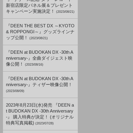
新宿店限定パネル展＆プレゼント
キャンペーン実施決定！
(2023/08/21)
『DEEN THE BEST DX ～KYOTO
& ROPPONGI～』グッズラインナ
ップ公開！
(2023/08/21)
『DEEN at BUDOKAN DX -30th A
nniversary-』全曲ダイジェスト映
像公開！
(2023/08/16)
『DEEN at BUDOKAN DX -30th A
nniversary-』ティザー映像公開！
(2023/08/09)
2023年8月23日(水)発売 『DEEN a
t BUDOKAN DX -30th Anniversary
-』 購入特典が決定！ (オリジナル
特典写真掲載)
(2023/07/28)