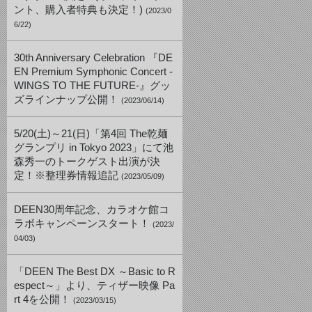
ント、購入者特典も決定！)
(2023/0
6/22)
30th Anniversary Celebration 『DE
EN Premium Symphonic Concert -
WINGS TO THE FUTURE-』グッ
ズラインナップ公開！
(2023/06/14)
5/20(土)～21(日)「第4回 The乾麺
グランプリ in Tokyo 2023」にて池
森秀一のトークゲスト出演が決
定！※整理券情報追記
(2023/05/09)
DEEN30周年記念、カラオケ館コ
ラボキャンペーンスタート！
(2023/
04/03)
「DEEN The Best DX ～Basic to R
espect～」より、ティザー映像 Pa
rt 4を公開！
(2023/03/15)