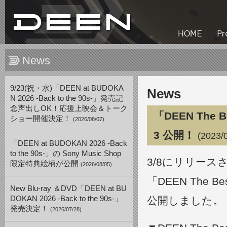
News
9/23(祝・水)「DEEN at BUDOKA
News
N 2026 -Back to the 90s-」発売記
念声出しOK！応援上映会＆トーク
「DEEN The 
ショー開催決定！
(2026/08/07)
3 公開！
(2023/
「DEEN at BUDOKAN 2026 -Back
to the 90s-」の Sony Music Shop
3/8にリリース
限定特典絵柄が公開
(2026/08/05)
「DEEN The Be
New Blu-ray ＆DVD「DEEN at BU
DOKAN 2026 -Back to the 90s-」
公開しました。
発売決定！
(2026/07/28)