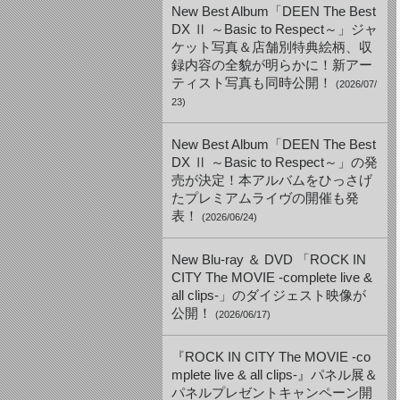
New Best Album「DEEN The Best
DX Ⅱ ～Basic to Respect～」ジャ
ケット写真＆店舗別特典絵柄、収
録内容の全貌が明らかに！新アー
ティスト写真も同時公開！
(2026/07/
23)
New Best Album「DEEN The Best
DX Ⅱ ～Basic to Respect～」の発
売が決定！本アルバムをひっさげ
たプレミアムライヴの開催も発
表！
(2026/06/24)
New Blu-ray ＆ DVD 「ROCK IN
CITY The MOVIE -complete live &
all clips-」のダイジェスト映像が
公開！
(2026/06/17)
『ROCK IN CITY The MOVIE -co
mplete live & all clips-』パネル展＆
パネルプレゼントキャンペーン開