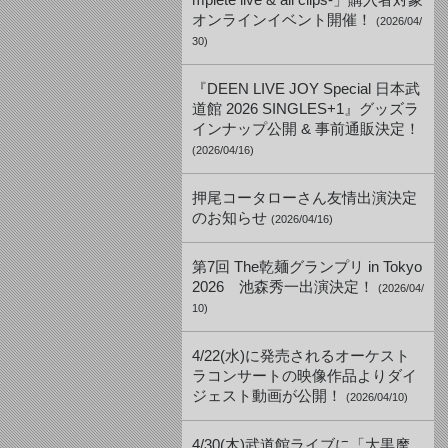
mplete live & all clips-」購入者対象
オンラインイベント開催！
(2026/04/
30)
『DEEN LIVE JOY Special 日本武
道館 2026 SINGLES+1』グッズラ
インナップ公開 & 事前通販決定！
(2026/04/16)
押尾コータローさん友情出演決定
のお知らせ
(2026/04/16)
第7回 The乾麺グランプリ in Tokyo
2026 池森秀一出演決定！
(2026/04/
10)
4/22(水)に発売されるオーケスト
ラコンサートの映像作品よりダイ
ジェスト動画が公開！
(2026/04/10)
4/30(木)武道館ライブに「大黒摩