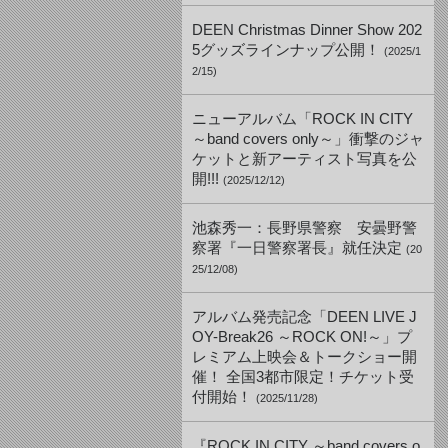
DEEN Christmas Dinner Show 202
5グッズラインナップ公開！
(2025/1
2/15)
ニューアルバム「ROCK IN CITY
～band covers only～」衝撃のジャ
ケットと新アーティスト写真を公
開!!!
(2025/12/12)
池森秀一：長野県警察 安曇野警
察署『一日警察署長』就任決定
(20
25/12/08)
アルバム発売記念「DEEN LIVE J
OY-Break26 ～ROCK ON!～」プ
レミアム上映会＆トークショー開
催！ 全国3都市限定！チケット受
付開始！
(2025/11/28)
『ROCK IN CITY ～band covers o