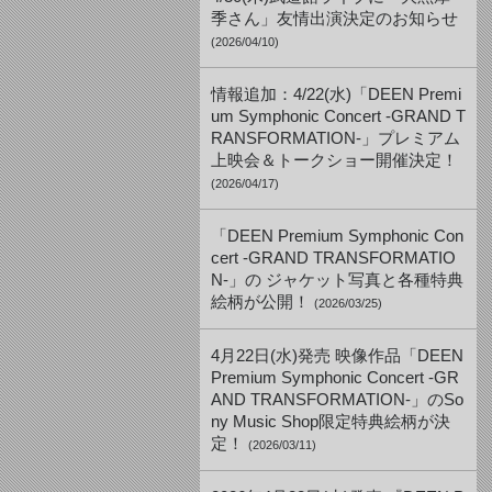
季さん」友情出演決定のお知らせ
(2026/04/10)
情報追加：4/22(水)「DEEN Premi
um Symphonic Concert -GRAND T
RANSFORMATION-」プレミアム
上映会＆トークショー開催決定！
(2026/04/17)
「DEEN Premium Symphonic Con
cert -GRAND TRANSFORMATIO
N-」の ジャケット写真と各種特典
絵柄が公開！
(2026/03/25)
4月22日(水)発売 映像作品「DEEN
Premium Symphonic Concert -GR
AND TRANSFORMATION-」のSo
ny Music Shop限定特典絵柄が決
定！
(2026/03/11)