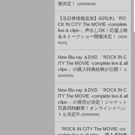
催決定！
(2026/06/09)
【当日券情報追加】6/25(木)「RO
CK IN CITY The MOVIE -complete
live & clips-」声出しOK！応援上映
会＆トークショー開催決定！
(2026/
05/15)
New Blu-ray ＆DVD 「ROCK IN C
ITY The MOVIE -complete live & all
clips-」の購入特典絵柄が公開！
(2
026/05/20)
New Blu-ray ＆DVD 「ROCK IN C
ITY The MOVIE -complete live & all
clips-」の発売が決定！ジャケット
写真同時解禁！オンラインイベン
トも決定!!!
(2026/04/30)
「ROCK IN CITY The MOVIE -co