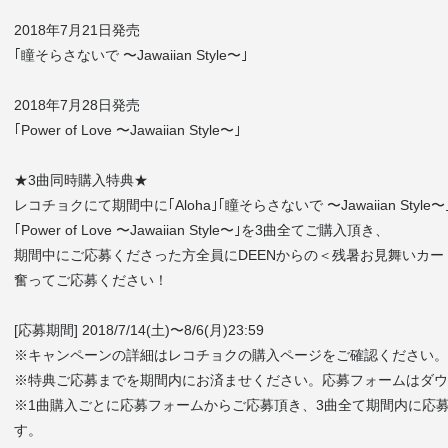
2018年7月21日発売
｢瞳そらさないで 〜Jawaiian Style〜｣
2018年7月28日発売
｢Power of Love 〜Jawaiian Style〜｣
★3曲同時購入特典★
レコチョクにて期間中に｢Aloha｣｢瞳そらさないで 〜Jawaiian Style〜
｢Power of Love 〜Jawaiian Style〜｣を3曲全てご購入頂き、
期間中にご応募くださった方全員にDEENからの＜残暑お見舞いカ
奮ってご応募ください！
[応募期間] 2018/7/14(土)〜8/6(月)23:59
※キャンペーンの詳細はレコチョクの購入ページをご確認ください。
※特典ご応募までを期間内にお済ませください。応募フォームはダウ
※1曲購入ごとに応募フォームからご応募頂き、3曲全て期間内に応
す。