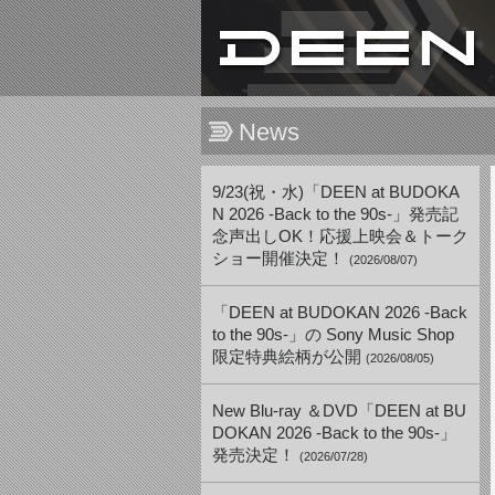
News
9/23(祝・水)「DEEN at BUDOKA
N 2026 -Back to the 90s-」発売記
念声出しOK！応援上映会＆トーク
ショー開催決定！
(2026/08/07)
「DEEN at BUDOKAN 2026 -Back
to the 90s-」の Sony Music Shop
限定特典絵柄が公開
(2026/08/05)
New Blu-ray ＆DVD「DEEN at BU
DOKAN 2026 -Back to the 90s-」
発売決定！
(2026/07/28)