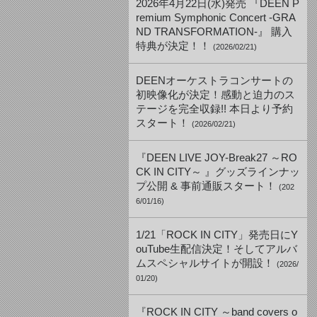
2026年4月22日(水)発売 『DEEN P
remium Symphonic Concert -GRA
ND TRANSFORMATION-』 購入
特典が決定！！
(2026/02/21)
DEENオーケストラコンサートの
初映像化が決定！感動と迫力のス
テージを完全収録!! 本日より予約
スタート！
(2026/02/21)
『DEEN LIVE JOY-Break27 ～RO
CK IN CITY～ 』グッズラインナッ
プ公開 & 事前通販スタート！
(202
6/01/16)
1/21「ROCK IN CITY」発売日にY
ouTube生配信決定！そしてアルバ
ムスペシャルサイトが開設！
(2026/
01/20)
『ROCK IN CITY ～band covers o