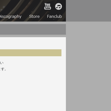
YouTube
iTunes
Live
Discography
Store
Fanclub
よい
ます。