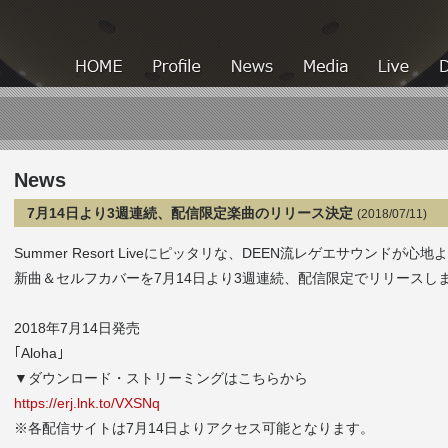
HOME
HOME
Profile
News
Media
News
7月14日より3週連続、配信限定楽曲のリリース決定
(2018/07/11)
Summer Resort Liveにピッタリな、DEEN流レゲエサウンドが心地
新曲＆セルフカバーを7月14日より3週連続、配信限定でリリースし
2018年7月14日発売
｢Aloha｣
▼ダウンロード・ストリーミングはこちらから
https://erj.lnk.to/VXSNq
※各配信サイトは7月14日よりアクセス可能となります。