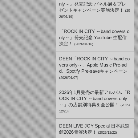
nly～』発売記念 パネル展＆プレ
ゼントキャンペーン実施決定！
(20
26/01/19)
「ROCK IN CITY ～band covers o
nly～」発売記念 YouTube 生配信
決定！
(2026/01/16)
DEEN「ROCK IN CITY ～band co
vers only～」Apple Music Pre-ad
d、Spotify Pre-saveキャンペーン
(2026/01/07)
2026年1月発売の最新アルバム「R
OCK IN CITY ～band covers only
～」の店舗別特典を全公開！
(2025/
12/23)
DEEN LIVE JOY Special 日本武道
館2026開催決定！
(2025/12/22)