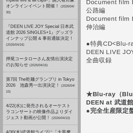
mplete live & all clips-」購入者対象
Document f
オンラインイベント開催！
(2026/04/
公路編
30)
Document f
伸治編
『DEEN LIVE JOY Special 日本武
道館 2026 SINGLES+1』グッズラ
インナップ公開 & 事前通販決定！
●特典CD<Blu-r
(2026/04/16)
DEEN LIVE J
押尾コータローさん友情出演決定
全曲収録
のお知らせ
(2026/04/16)
第7回 The乾麺グランプリ in Tokyo
2026 池森秀一出演決定！
(2026/04/
10)
★Blu-ray（Blu
DEEN at 武道館
4/22(水)に発売されるオーケスト
●完全生産限定盤 
ラコンサートの映像作品よりダイ
ジェスト動画が公開！
(2026/04/10)
4/30(木)武道館ライブに「大黒摩