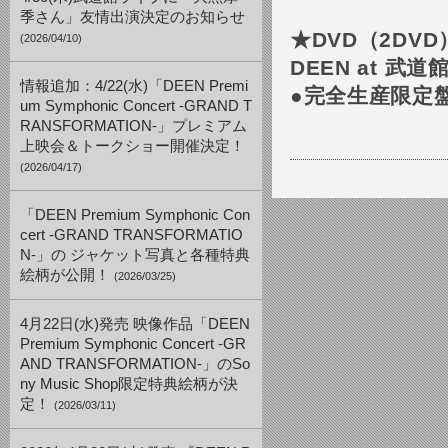
季さん」友情出演決定のお知らせ
★DVD（2DVD
(2026/04/10)
DEEN at 武道館
情報追加：4/22(水)「DEEN Premi
●完全生産限定盤 
um Symphonic Concert -GRAND T
RANSFORMATION-」プレミアム
上映会＆トークショー開催決定！
(2026/04/17)
「DEEN Premium Symphonic Con
cert -GRAND TRANSFORMATIO
N-」の ジャケット写真と各種特典
絵柄が公開！
(2026/03/25)
4月22日(水)発売 映像作品「DEEN
Premium Symphonic Concert -GR
AND TRANSFORMATION-」のSo
ny Music Shop限定特典絵柄が決
定！
(2026/03/11)