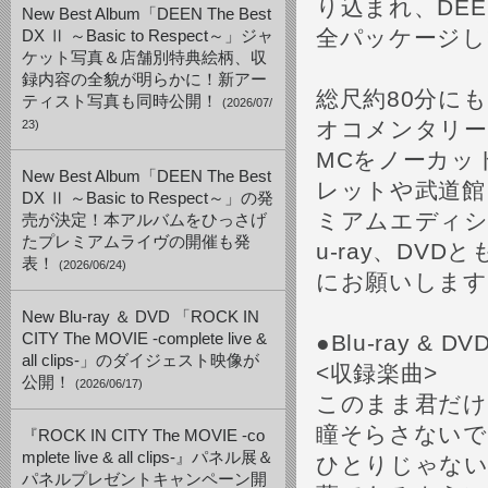
り込まれ、DE
New Best Album「DEEN The Best
全パッケージし
DX Ⅱ ～Basic to Respect～」ジャ
ケット写真＆店舗別特典絵柄、収
録内容の全貌が明らかに！新アー
総尺約80分に
ティスト写真も同時公開！
(2026/07/
オコメンタリー
23)
MCをノーカット
New Best Album「DEEN The Best
レットや武道館
DX Ⅱ ～Basic to Respect～」の発
ミアムエディシ
売が決定！本アルバムをひっさげ
たプレミアムライヴの開催も発
u-ray、D
表！
(2026/06/24)
にお願いします
New Blu-ray ＆ DVD 「ROCK IN
CITY The MOVIE -complete live &
●Blu-ray & DV
all clips-」のダイジェスト映像が
<収録楽曲>
公開！
(2026/06/17)
このまま君だけ
瞳そらさないで
『ROCK IN CITY The MOVIE -co
mplete live & all clips-』パネル展＆
ひとりじゃな
パネルプレゼントキャンペーン開