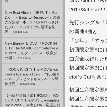
New Album『P
23)
2017/8/9 start!!!
New Best Album「DEEN The Best
DX Ⅱ ～Basic to Respect～」の発
先行シングル「君へ
売が決定！本アルバムをひっさげ
たプレミアムライヴの開催も発
の新曲9曲と、
表！
(2026/06/24)
「少年」「ずっと
New Blu-ray ＆ DVD 「ROCK IN
CITY The MOVIE -complete live &
初回限定盤Aに
all clips-」のダイジェスト映像が
公開！
曲完全収録したBl
(2026/06/17)
初回限定盤Bには、
『ROCK IN CITY The MOVIE -co
mplete live & all clips-』パネル展＆
ctor’s Cu
パネルプレゼントキャンペーン開
催決定！
(2026/06/09)
初回生産限定盤A (CD
【当日券情報追加】6/25(木)「RO
初回生産限定盤B (CD
CK IN CITY The MOVIE -complete
live & clips-」声出しOK！応援上映