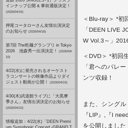
道館 2026 SINGLES+1』グッズラ
インナップ公開 & 事前通販決定！
(2026/04/16)
＜Blu-ray＞ 
押尾コータローさん友情出演決定
「DEEN LIVE 
のお知らせ
(2026/04/16)
W Vol.3～」20
第7回 The乾麺グランプリ in Tokyo
2026 池森秀一出演決定！
(2026/04/
＜DVD＞ *初回
10)
「君へのパレード♪」
4/22(水)に発売されるオーケスト
ラコンサートの映像作品よりダイ
ンツ収録！
ジェスト動画が公開！
(2026/04/10)
4/30(木)武道館ライブに「大黒摩
季さん」友情出演決定のお知らせ
また、シングル
(2026/04/10)
『LIP』,『I nee
情報追加：4/22(水)「DEEN Premi
を公開しました
um Symphonic Concert -GRAND T