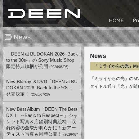
News
「DEEN at BUDOKAN 2026 -Back
News
to the 90s-」の Sony Music Shop
「ミライからの光」Musi
限定特典絵柄が公開
(2026/08/05)
「ミライからの光」のM
New Blu-ray ＆DVD「DEEN at BU
タイトル通り「光」が随
DOKAN 2026 -Back to the 90s-」
発売決定！
(2026/07/28)
New Best Album「DEEN The Best
DX Ⅱ ～Basic to Respect～」ジャ
ケット写真＆店舗別特典絵柄、収
録内容の全貌が明らかに！新アー
ティスト写真も同時公開！
(2026/07/