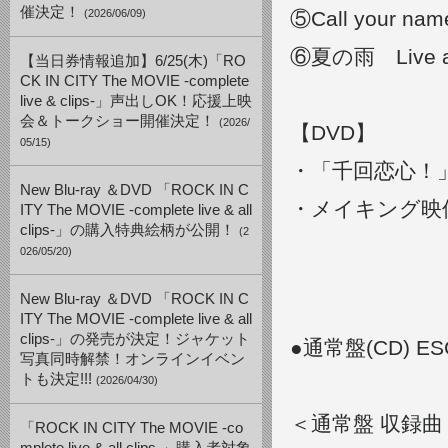
催決定！
(2026/06/09)
⑤Call your nam
⑥夏の雨 Live at
【当日券情報追加】6/25(木)「RO
CK IN CITY The MOVIE -complete
live & clips-」声出しOK！応援上映
会＆トークショー開催決定！
(2026/
【DVD】
05/15)
・「千回恋心！
New Blu-ray ＆DVD 「ROCK IN C
・メイキング映
ITY The MOVIE -complete live & all
clips-」の購入特典絵柄が公開！
(2
026/05/20)
New Blu-ray ＆DVD 「ROCK IN C
ITY The MOVIE -complete live & all
clips-」の発売が決定！ジャケット
●通常盤(CD) ES
写真同時解禁！オンラインイベン
トも決定!!!
(2026/04/30)
＜通常盤 収録曲
「ROCK IN CITY The MOVIE -co