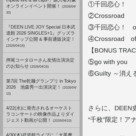
mplete live & all clips-」購入者対象
①千回恋心！
オンラインイベント開催！
(2026/04/
30)
②Crossroad
③千回恋心！ off v
『DEEN LIVE JOY Special 日本武
道館 2026 SINGLES+1』グッズラ
④Crossroad off
インナップ公開 & 事前通販決定！
(2026/04/16)
【BONUS TRA
押尾コータローさん友情出演決定
⑤go with you L
のお知らせ
(2026/04/16)
⑥Guilty ～消え
第7回 The乾麺グランプリ in Tokyo
2026 池森秀一出演決定！
(2026/04/
10)
さらに、DEE
4/22(水)に発売されるオーケスト
ラコンサートの映像作品よりダイ
“千枚”限定！
ジェスト動画が公開！
(2026/04/10)
4/30(木)武道館ライブに「大黒摩