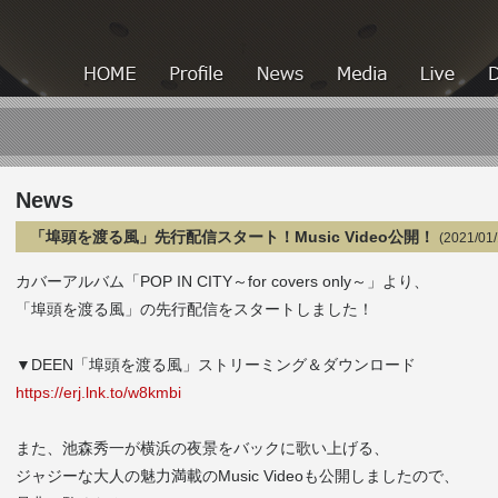
HOME
HOME
Profile
News
Media
News
「埠頭を渡る風」先行配信スタート！Music Video公開！
(2021/01/
カバーアルバム「POP IN CITY～for covers only～」より、
「埠頭を渡る風」の先行配信をスタートしました！
▼DEEN「埠頭を渡る風」ストリーミング＆ダウンロード
https://erj.lnk.to/w8kmbi
また、池森秀一が横浜の夜景をバックに歌い上げる、
ジャジーな大人の魅力満載のMusic Videoも公開しましたので、