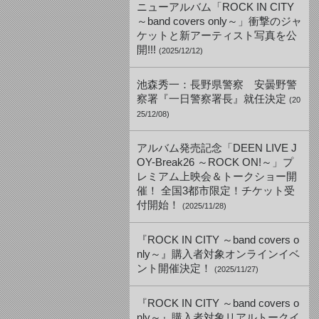
ニューアルバム「ROCK IN CITY
～band covers only～」衝撃のジャ
ケットと新アーティスト写真を公
開!!!
(2025/12/12)
池森秀一：長野県警察 安曇野警
察署『一日警察署長』就任決定
(20
25/12/08)
アルバム発売記念「DEEN LIVE J
OY-Break26 ～ROCK ON!～」プ
レミアム上映会＆トークショー開
催！ 全国3都市限定！チケット受
付開始！
(2025/11/28)
『ROCK IN CITY ～band covers o
nly～』購入者対象オンラインイベ
ント開催決定！
(2025/11/27)
『ROCK IN CITY ～band covers o
nly～』購入者対象リアルトークイ