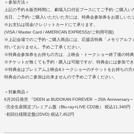
＜参加方法＞
上記の予約＆販売時間に、劇場入口付近ブースにてご予約･ご購入い
当日、ご予約･ご購入いただいた方には、特典会参加券をお渡しいた
※お支払は現金/クレジットカードにて承ります。
(VISA / Master Card / AMERICAN EXPRESSがご利用可能)
※上記会場でのご予約･ご購入商品には、応援店特典「メモリアルフ
付いておりません。予めご了承ください。
※特典会参加券をお持ちの方は、上映会・トークショー終了後の特
※チケットが無くても
予約・購入は可能ですが
、特典会には参加でき
※特典会はプレミアム上映会&トークショーのチケットをお持ちの方
特典会のみのご参加は出来ませんので予めご了承ください。
＜対象商品＞
6月20日発売 『DEEN at BUDOKAN FOREVER ～25th Anniversary
･完全生産限定プレミアム盤（Blu-ray+LIVE CD2枚） 税込11,340円
･初回仕様限定盤(2DVD) 税込7,452円