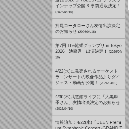
道館 2026 SINGLES+1』グッズラ
インナップ公開 & 事前通販決定！
(2026/04/16)
押尾コータローさん友情出演決定
のお知らせ
(2026/04/16)
第7回 The乾麺グランプリ in Tokyo
2026 池森秀一出演決定！
(2026/04/
10)
4/22(水)に発売されるオーケスト
ラコンサートの映像作品よりダイ
ジェスト動画が公開！
(2026/04/10)
4/30(木)武道館ライブに「大黒摩
季さん」友情出演決定のお知らせ
(2026/04/10)
情報追加：4/22(水)「DEEN Premi
um Symphonic Concert -GRAND T