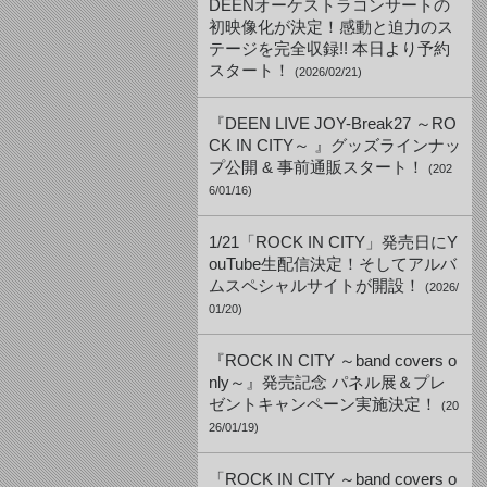
DEENオーケストラコンサートの
初映像化が決定！感動と迫力のス
テージを完全収録!! 本日より予約
スタート！
(2026/02/21)
『DEEN LIVE JOY-Break27 ～RO
CK IN CITY～ 』グッズラインナッ
プ公開 & 事前通販スタート！
(202
6/01/16)
1/21「ROCK IN CITY」発売日にY
ouTube生配信決定！そしてアルバ
ムスペシャルサイトが開設！
(2026/
01/20)
『ROCK IN CITY ～band covers o
nly～』発売記念 パネル展＆プレ
ゼントキャンペーン実施決定！
(20
26/01/19)
「ROCK IN CITY ～band covers o