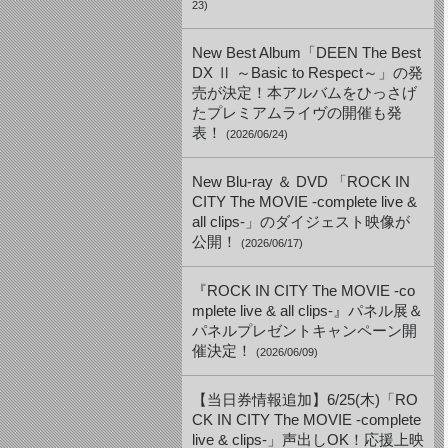
23)
New Best Album「DEEN The Best
DX Ⅱ ～Basic to Respect～」の発
売が決定！本アルバムをひっさげ
たプレミアムライヴの開催も発
表！
(2026/06/24)
New Blu-ray ＆ DVD 「ROCK IN
CITY The MOVIE -complete live &
all clips-」のダイジェスト映像が
公開！
(2026/06/17)
『ROCK IN CITY The MOVIE -co
mplete live & all clips-』パネル展＆
パネルプレゼントキャンペーン開
催決定！
(2026/06/09)
【当日券情報追加】6/25(木)「RO
CK IN CITY The MOVIE -complete
live & clips-」声出しOK！応援上映