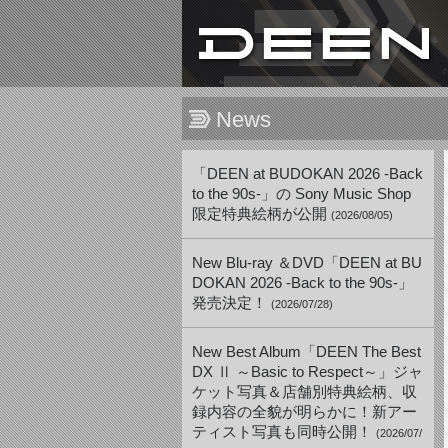
News
「DEEN at BUDOKAN 2026 -Back
to the 90s-」の Sony Music Shop
限定特典絵柄が公開
(2026/08/05)
New Blu-ray ＆DVD「DEEN at BU
DOKAN 2026 -Back to the 90s-」
発売決定！
(2026/07/28)
New Best Album「DEEN The Best
DX Ⅱ ～Basic to Respect～」ジャ
ケット写真＆店舗別特典絵柄、収
録内容の全貌が明らかに！新アー
ティスト写真も同時公開！
(2026/07/