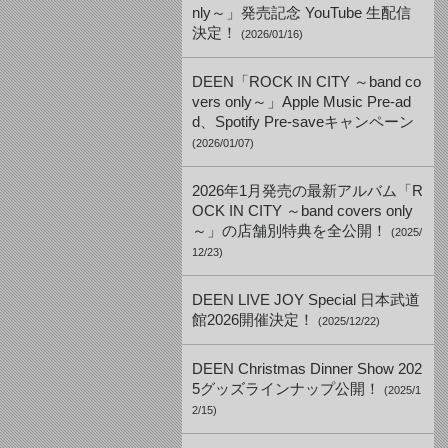
nly～」発売記念 YouTube 生配信
決定！
(2026/01/16)
DEEN「ROCK IN CITY ～band co
vers only～」Apple Music Pre-ad
d、Spotify Pre-saveキャンペーン
(2026/01/07)
2026年1月発売の最新アルバム「R
OCK IN CITY ～band covers only
～」の店舗別特典を全公開！
(2025/
12/23)
DEEN LIVE JOY Special 日本武道
館2026開催決定！
(2025/12/22)
DEEN Christmas Dinner Show 202
5グッズラインナップ公開！
(2025/1
2/15)