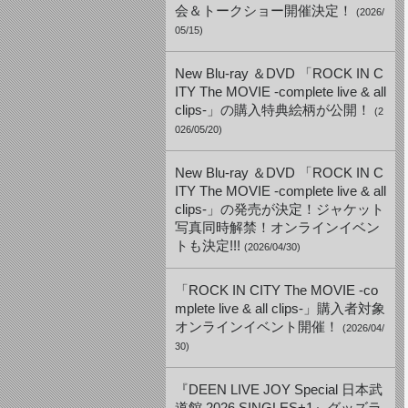
会＆トークショー開催決定！
(2026/
05/15)
New Blu-ray ＆DVD 「ROCK IN C
ITY The MOVIE -complete live & all
clips-」の購入特典絵柄が公開！
(2
026/05/20)
New Blu-ray ＆DVD 「ROCK IN C
ITY The MOVIE -complete live & all
clips-」の発売が決定！ジャケット
写真同時解禁！オンラインイベン
トも決定!!!
(2026/04/30)
「ROCK IN CITY The MOVIE -co
mplete live & all clips-」購入者対象
オンラインイベント開催！
(2026/04/
30)
『DEEN LIVE JOY Special 日本武