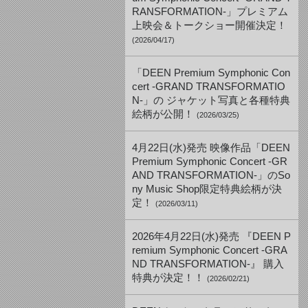
RANSFORMATION-」プレミアム
上映会＆トークショー開催決定！
(2026/04/17)
「DEEN Premium Symphonic Con
cert -GRAND TRANSFORMATIO
N-」の ジャケット写真と各種特典
絵柄が公開！
(2026/03/25)
4月22日(水)発売 映像作品「DEEN
Premium Symphonic Concert -GR
AND TRANSFORMATION-」のSo
ny Music Shop限定特典絵柄が決
定！
(2026/03/11)
2026年4月22日(水)発売 『DEEN P
remium Symphonic Concert -GRA
ND TRANSFORMATION-』 購入
特典が決定！！
(2026/02/21)