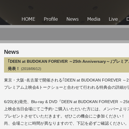
HOME
HOME
Profile
News
Media
News
｢DEEN at BUDOKAN FOREVER ～25th Anniversar
発表！
(2018/06/12)
東京・大阪･名古屋で開催される｢DEEN at BUDOKAN FOREVER ～25th 
プレミアム上映会&トークショーと合わせて行われる特典会の詳細が
6/20(水)発売、Blu-ray & DVD『DEEN at BUDOKAN FOREVER ～25
上映会当日会場にてご予約･ご購入いただいた方には、メンバーより
プレゼントさせていただきます。ぜひこの機会にご参加ください！
尚、会場ごとに時間が異なりますので、下記を必ずご確認ください。