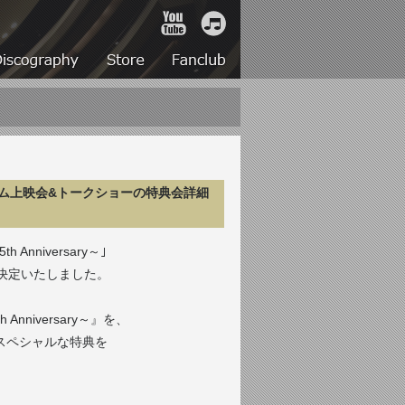
YouTube
iTunes
Live
Discography
Store
Fanclub
y～｣プレミアム上映会&トークショーの特典会詳細
Anniversary～｣
決定いたしました。
th Anniversary～』を、
スペシャルな特典を