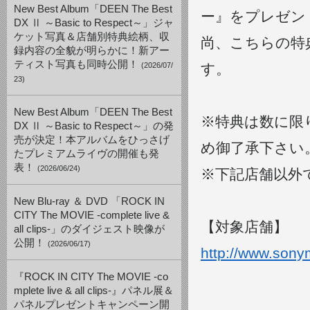
New Best Album「DEEN The Best
ー』をプレゼント
DX Ⅱ ～Basic to Respect～」ジャ
ケット写真＆店舗別特典絵柄、収
尚、こちらの特
録内容の全貌が明らかに！新アー
ティスト写真も同時公開！
(2026/07/
す。
23)
New Best Album「DEEN The Best
※特典は数に限
DX Ⅱ ～Basic to Respect～」の発
売が決定！本アルバムをひっさげ
め御了承下さい
たプレミアムライヴの開催も発
表！
(2026/06/24)
※下記店舗以外
New Blu-ray ＆ DVD 「ROCK IN
CITY The MOVIE -complete live &
【対象店舗】
all clips-」のダイジェスト映像が
公開！
(2026/06/17)
http://www.sony
『ROCK IN CITY The MOVIE -co
mplete live & all clips-』パネル展＆
パネルプレゼントキャンペーン開