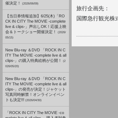
催決定！
(2026/06/09)
旅行企画先：
【当日券情報追加】6/25(木)「RO
国際急行観光株
CK IN CITY The MOVIE -complete
live & clips-」声出しOK！応援上映
会＆トークショー開催決定！
(2026/
05/15)
New Blu-ray ＆DVD 「ROCK IN C
ITY The MOVIE -complete live & all
clips-」の購入特典絵柄が公開！
(2
026/05/20)
New Blu-ray ＆DVD 「ROCK IN C
ITY The MOVIE -complete live & all
clips-」の発売が決定！ジャケット
写真同時解禁！オンラインイベン
トも決定!!!
(2026/04/30)
「ROCK IN CITY The MOVIE -co