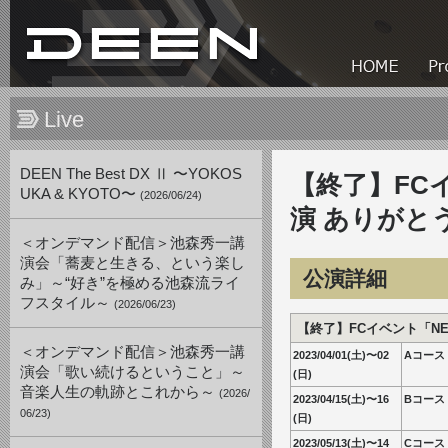
Live
DEEN The Best DX Ⅱ 〜YOKOS
【終了】FCイ
UKA & KYOTO〜
(2026/06/24)
演 ありがと
＜オンデマンド配信＞池森秀一講
演会「蕎麦と生きる、という楽し
公演詳細
み」～“好き”を極める池森流ライ
フスタイル～
(2026/06/23)
【終了】FCイベント「NE
＜オンデマンド配信＞池森秀一講
2023/04/01(土)〜02
Aコース
演会「歌い続けるということ」～
(日)
音楽人生の軌跡とこれから～
(2026/
2023/04/15(土)〜16
Bコース
06/23)
(日)
2023/05/13(土)〜14
Cコース