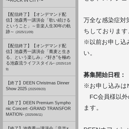
〜ROCK IN CITY〜
【配信終了】【オンデマンド配
万全な感染症対
信】池森秀一講演会「歌い続ける
ということ」～音楽人生30年の軌
ちしております
跡～
(2025/11/09)
※以前お申し込
【配信終了】【オンデマンド配
信】池森秀一講演会「蕎麦と生き
い。
る、という楽しみ」-“好き”を極め
る池森流ライフスタイル-
(2025/11/0
9)
募集開始日程：
【終了】DEEN Christmas Dinner
※お申し込みはN
Show 2025
(2025/09/20)
FC会員様以外
【終了】DEEN Premium Sympho
ます。
nic Concert -GRAND TRANSFOR
MATION-
(2025/06/11)
【終了】池森秀一講演会「音楽×