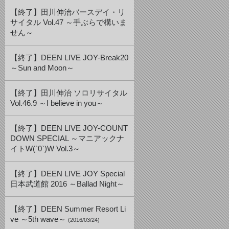
【終了】田川伸治バースデイ・リ
サイタル Vol.47 ～手ぶらで構いま
せん～
【終了】DEEN LIVE JOY-Break20
～Sun and Moon～
【終了】田川伸治 ソロリサイタル
Vol.46.9 ～I believe in you～
【終了】DEEN LIVE JOY-COUNT
DOWN SPECIAL ～マニアックナ
イトW(`0`)W Vol.3～
【終了】DEEN LIVE JOY Special
日本武道館 2016 ～Ballad Night～
【終了】DEEN Summer Resort Li
ve ～5th wave～
(2016/03/24)