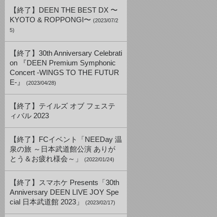
【終了】DEEN THE BEST DX 〜
KYOTO & ROPPONGI〜
(2023/07/2
5)
【終了】30th Anniversary Celebrati
on 『DEEN Premium Symphonic
Concert -WINGS TO THE FUTUR
E-』
(2023/04/28)
【終了】テイルズ オブ フェステ
ィバル 2023
【終了】FCイベント「NEEDay 温
泉の旅 ～日本武道館公演 ありが
とう＆お疲れ様会～」
(2022/01/24)
【終了】スマホケ Presents「30th
Anniversary DEEN LIVE JOY Spe
cial 日本武道館 2023」
(2023/02/17)