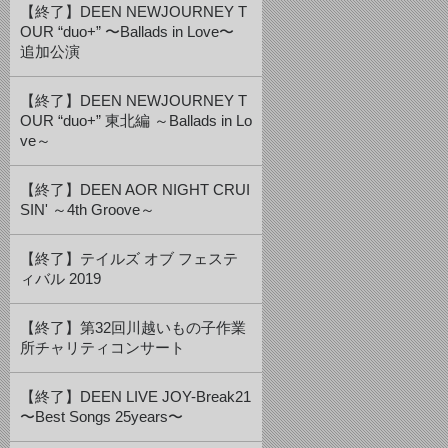
【終了】DEEN NEWJOURNEY T
OUR “duo+” 〜Ballads in Love〜
追加公演
【終了】DEEN NEWJOURNEY T
OUR “duo+” 東北編 ～Ballads in Lo
ve～
【終了】DEEN AOR NIGHT CRUI
SIN' ～4th Groove～
【終了】テイルズ オブ フェステ
ィバル 2019
【終了】第32回川越いもの子作業
所チャリティコンサート
【終了】DEEN LIVE JOY-Break21
〜Best Songs 25years〜