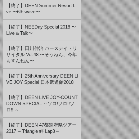
【終了】DEEN Summer Resort Li
ve 〜6th wave〜
【終了】NEEDay Special 2018 〜
Live & Talk〜
【終了】田川伸治 バースデイ・リ
サイタル Vol.48 〜そうねん、今年
もすんねん〜
【終了】25th Anniversary DEEN LI
VE JOY Special 日本武道館2018
【終了】DEEN LIVE JOY-COUNT
DOWN SPECIAL ～ソロ!ソロ!!ソ
ロ!!!～
【終了】DEEN 47都道府県ツアー
2017 ～Triangle 絆 Lap3～