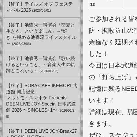
【終了】テイルズ オブ フェステ
(日)
ィバル 2026
(2026/05/01)
ご参加される皆
【終了】池森秀一講演会「蕎麦と
防・拡散防止の
生きる、という楽しみ」～“好
き”を極める池森流ライフスタイル
余儀なく延期さ
～
(2026/03/03)
した！
【終了】池森秀一講演会「歌い続
今回は日本武道
けるということ」～音楽人生の軌
跡とこれから～
(2026/03/03)
の「打ち上げ」
【終了】SOBA CAFE IKEMORI 武
記憶に残るNE
道館 開店記念
マルトモ・スマホケ Presents
います！
DEEN LIVE JOY Special 日本武道
館 2026 〜SINGLES+1〜
詳細は現在、調
(2026/01/2
8)
きます。
【終了】DEEN LIVE JOY-Break27
ぜひ、スケジュ