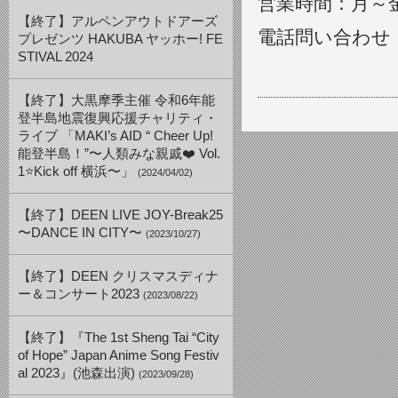
営業時間：月～
【終了】アルペンアウトドアーズ
電話問い合わせ：月
プレゼンツ HAKUBA ヤッホー! FE
STIVAL 2024
【終了】大黒摩季主催 令和6年能
登半島地震復興応援チャリティ・
ライブ 「MAKI’s AID “ Cheer Up!
能登半島！”〜人類みな親戚❤️ Vol.
1⭐️Kick off 横浜〜」
(2024/04/02)
【終了】DEEN LIVE JOY-Break25
〜DANCE IN CITY〜
(2023/10/27)
【終了】DEEN クリスマスディナ
ー＆コンサート2023
(2023/08/22)
【終了】『The 1st Sheng Tai “City
of Hope” Japan Anime Song Festiv
al 2023』(池森出演)
(2023/09/28)