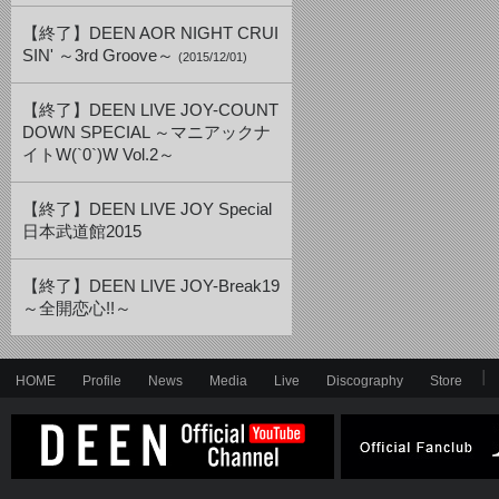
【終了】DEEN AOR NIGHT CRUI
SIN' ～3rd Groove～
(2015/12/01)
【終了】DEEN LIVE JOY-COUNT
DOWN SPECIAL ～マニアックナ
イトW(`0`)W Vol.2～
【終了】DEEN LIVE JOY Special
日本武道館2015
【終了】DEEN LIVE JOY-Break19
～全開恋心!!～
HOME
Profile
News
Media
Live
Discography
Store