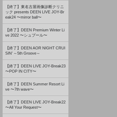
【終了】東名古屋画像診断クリニ
ック presents DEEN LIVE JOY-Br
eak24 〜mirror ball〜
【終了】DEEN Premium Winter Li
ve 2022 〜シュプール〜
【終了】DEEN AOR NIGHT CRUI
SIN’ ～5th Groove～
【終了】DEEN LIVE JOY-Break23
〜POP IN CITY〜
【終了】DEEN Summer Resort Li
ve 〜7th wave〜
【終了】DEEN LIVE JOY-Break22
〜All Your Request〜