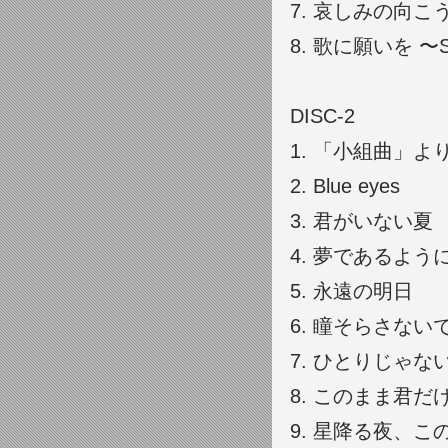
7.
哀しみの向こ
8.
歌に願いを 〜S
DISC-2
1.
「小組曲」より1.小
2.
Blue eyes
3.
君がいない夏
4.
夢であるよう
5.
永遠の明日
6.
瞳そらさない
7.
ひとりじゃな
8.
このまま君だ
9.
星降る夜、こ