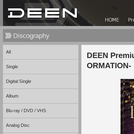
Discography
All
DEEN Premi
ORMATION-
Single
Digital Single
Album
Blu-ray / DVD / VHS
Analog Disc