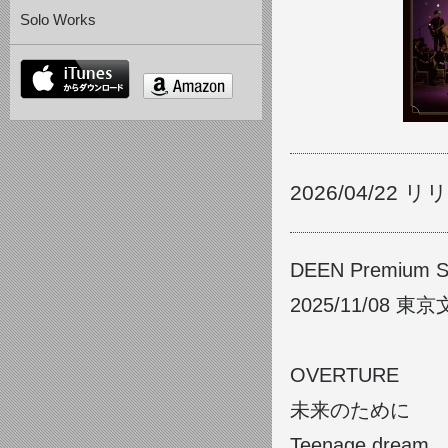
Solo Works
itunes
amazon
2026/04/22 
DEEN Premium 
2025/11/08 
OVERTURE
未来のために
Teenage dream