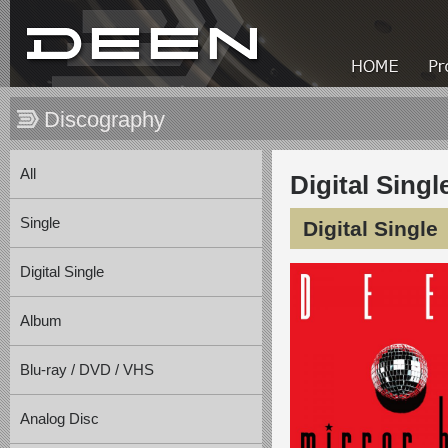
Discography
All
Digital Singl
Single
Digital Singl
Digital Single
Album
Blu-ray / DVD / VHS
Analog Disc