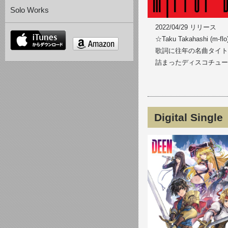
Solo Works
2022/04/29 リリース
itunes
☆Taku Takahashi (
amazon
歌詞に往年の名曲タイトル
詰まったディスコチュー
Digital Si