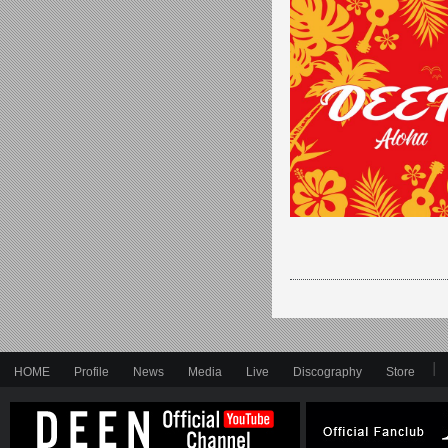
HOME
Profile
News
Media
Live
Discography
Store